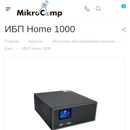
0
ИБП Home 1000
—
—
—
Главная
Каталог
Источники бесперебойного питания
—
East
ИБП Home 1000