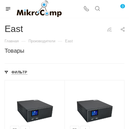
0
East
—
—
Главная
Производители
East
Товары
ФИЛЬТР