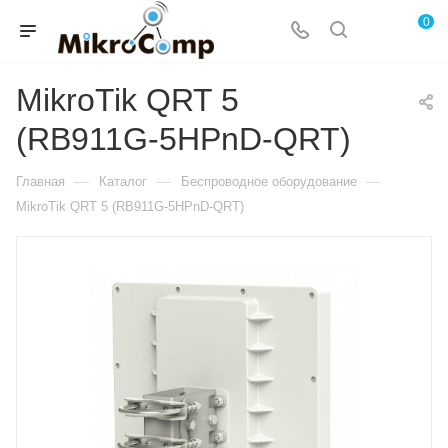
0
MikroTik QRT 5
(RB911G-5HPnD-QRT)
—
—
—
Главная
Каталог
Беспроводное оборудование
MikroTik QRT 5 (RB911G-5HPnD-QRT)