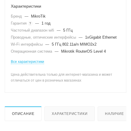
Характеристики
Бренд
—
MikroTik
Гарантия
—
1 год
?
Частотный диапазон wifi
—
5 ГГц
Проводные, оптические интерфейсы
—
1xGigabit Ethernet
Wi-Fi интерфейсы
—
5 ГГц 802.11a/n MIMO2x2
Операционная система
—
Mikrotik RouterOS Level 4
Все характеристики
Цена действительна только для интернет-магазина и может
отличаться от цен в розничных магазинах
ОПИСАНИЕ
ХАРАКТЕРИСТИКИ
НАЛИЧИЕ