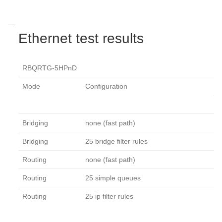
Ethernet test results
RBQRTG-5HPnD
A
Mode
Configuration
1
k
Bridging
none (fast path)
8
Bridging
25 bridge filter rules
8
Routing
none (fast path)
8
Routing
25 simple queues
8
Routing
25 ip filter rules
5