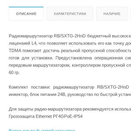
ОПИСАНИЕ
ХАРАКТЕРИСТИКИ
НАЛИЧИЕ
Радиомаршрутизатор RB/SXTG-2HnD бюджетный высокоскоро
лицензией L4, что позволяет использовать его как точку д
TDMA помогают достичь реальной пропускной способности
готов для установки. Предустановлена операционная си
передовым маршрутизатором, контроллером пропускной сп
60 гр.
Комплект поставки: радиомашрутизатор RB/SXTG-2HnD 
инжектор, блок питания 24В, руководство по быстрой устан
Для защиты радио-маршрутизатора рекомендуется использ
Грозозащита Ethernet РГ4GPoE-IP54
Видео-гид по быстрой установке