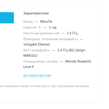
Характеристики
Бренд
—
MikroTik
Гарантия
—
1 год
?
Частотный диапазон wifi
—
2.4 ГГц
Проводные, оптические интерфейсы
—
1xGigabit Ethernet
Wi-Fi интерфейсы
—
2.4 ГГц 802.11b/g/n
MIMO2x2
Операционная система
—
Mikrotik RouterOS
Level 4
Все характеристики
ет-магазина и может отличаться от цен в розничных магазинах