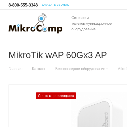
8-800-555-3348
ЗАКАЗАТЬ ЗВОНОК
Сетевое и
телекоммуникационное
оборудование
MikroTik wAP 60Gx3 AP
—
—
—
Главная
Каталог
Беспроводное оборудование
Mikro
Снято с производства