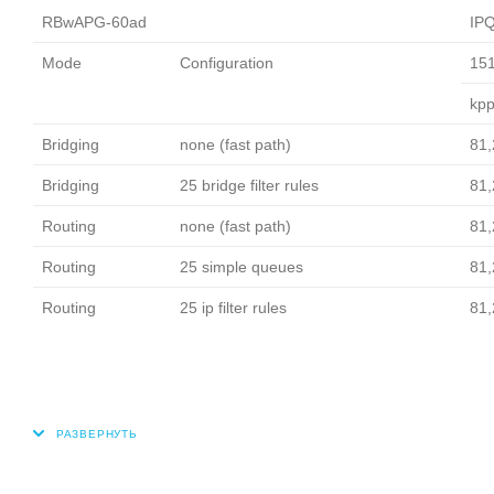
RBwAPG-60ad
IPQ
Mode
Configuration
151
kp
Bridging
none (fast path)
81,
Bridging
25 bridge filter rules
81,
Routing
none (fast path)
81,
Routing
25 simple queues
81,
Routing
25 ip filter rules
81,