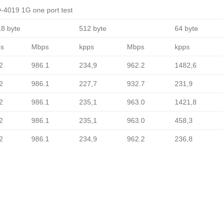
-4019 1G one port test
8 byte
512 byte
64 byte
ps
Mbps
kpps
Mbps
kpps
2
986.1
234,9
962.2
1482,6
2
986.1
227,7
932.7
231,9
2
986.1
235,1
963.0
1421,8
2
986.1
235,1
963.0
458,3
2
986.1
234,9
962.2
236,8