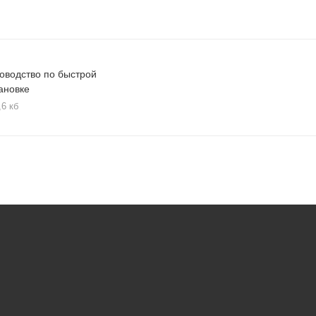
оводство по быстрой
ановке
,6 кб