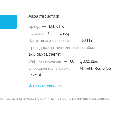
Характеристики
Бренд
—
MikroTik
Гарантия
—
1 год
?
Частотный диапазон wifi
—
60 ГГц
Проводные, оптические интерфейсы
—
1xGigabit Ethernet
Wi-Fi интерфейсы
—
60 ГГц 802.11ad
Операционная система
—
Mikrotik RouterOS
Level 4
Все характеристики
ет-магазина и может отличаться от цен в розничных магазинах