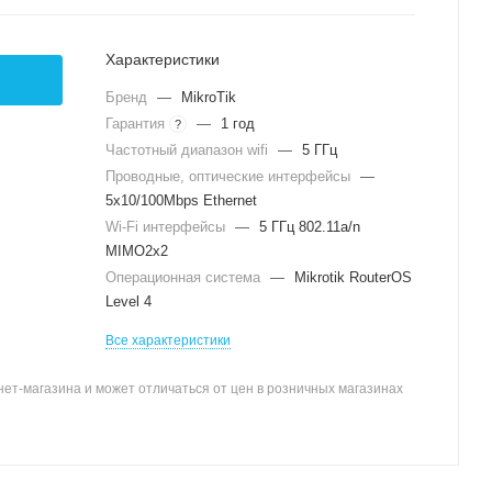
Характеристики
Бренд
—
MikroTik
Гарантия
—
1 год
?
Частотный диапазон wifi
—
5 ГГц
Проводные, оптические интерфейсы
—
5x10/100Mbps Ethernet
Wi-Fi интерфейсы
—
5 ГГц 802.11a/n
MIMO2x2
Операционная система
—
Mikrotik RouterOS
Level 4
Все характеристики
ет-магазина и может отличаться от цен в розничных магазинах