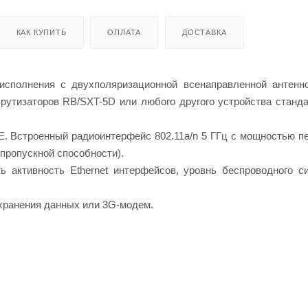
КАК КУПИТЬ
ОПЛАТА
ДОСТАВКА
исполнения с двухполяризационной всенаправленной антенно
рутизаторов RB/SXT-5D или любого другого устройства станда
oE. Встроенный радиоинтерфейс 802.11a/n 5 ГГц с мощностью п
пропускной способности).
ь активность Ethernet интерфейсов, уровнь беспроводного с
 хранения данных или 3G-модем.