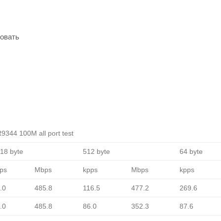
овать
9344 100M all port test
18 byte
512 byte
64 byte
ps
Mbps
kpps
Mbps
kpps
.0
485.8
116.5
477.2
269.6
.0
485.8
86.0
352.3
87.6