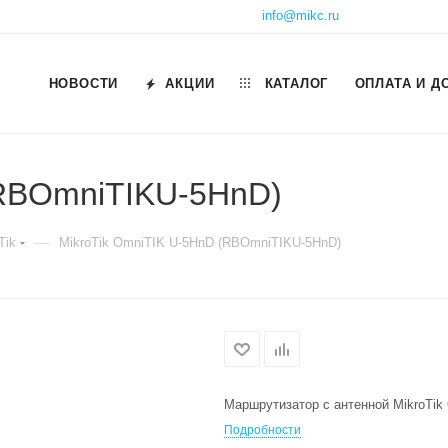
info@mikc.ru
НОВОСТИ
АКЦИИ
КАТАЛОГ
ОПЛАТА И Д
(RBOmniTIKU-5HnD)
—
Tik
MikroTik OmniTIK U-5HnD (RBOmniTIKU-5HnD)
Маршрутизатор с антенной MikroTi
Подробности