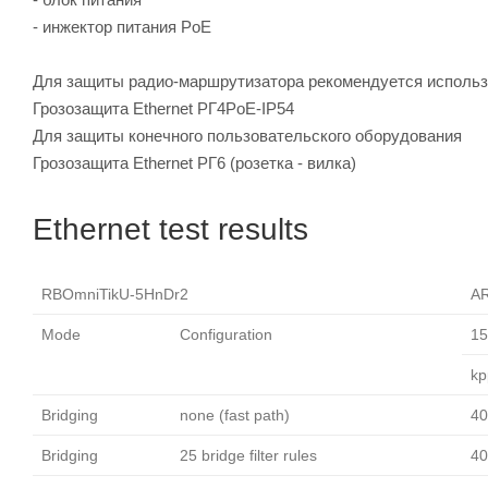
- инжектор питания PoE
Для защиты радио-маршрутизатора рекомендуется использ
Грозозащита Ethernet РГ4PoE-IP54
Для защиты конечного пользовательского оборудования
Грозозащита Ethernet РГ6 (розетка - вилка)
Ethernet test results
RBOmniTikU-5HnDr2
AR
Mode
Configuration
15
kp
Bridging
none (fast path)
40
Bridging
25 bridge filter rules
40