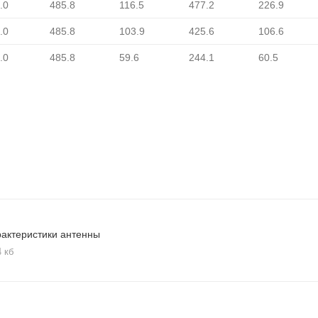
.0
485.8
116.5
477.2
226.9
.0
485.8
103.9
425.6
106.6
.0
485.8
59.6
244.1
60.5
актеристики антенны
4 кб