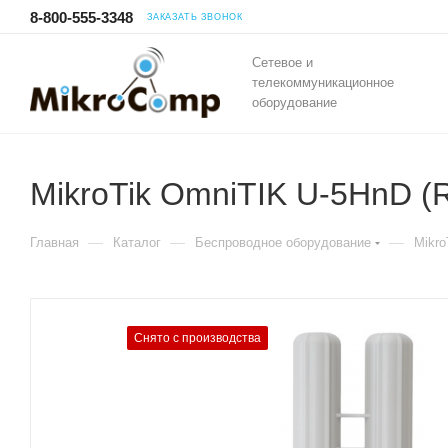
8-800-555-3348
ЗАКАЗАТЬ ЗВОНОК
Сетевое и
телекоммуникационное
оборудование
MikroTik OmniTIK U-5HnD 
—
—
—
Главная
Каталог
Беспроводное оборудование
Mikro
Снято с производства