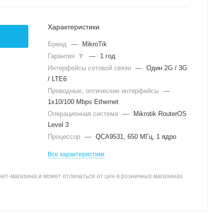
Характеристики
Бренд
—
MikroTik
Гарантия
—
1 год
?
Интерфейсы сотовой связи
—
Один 2G / 3G
/ LTE6
Проводные, оптические интерфейсы
—
1x10/100 Mbps Ethernet
Операционная система
—
Mikrotik RouterOS
Level 3
Процессор
—
QCA9531, 650 МГц, 1 ядро
Все характеристики
ет-магазина и может отличаться от цен в розничных магазинах