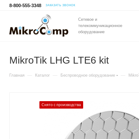
8-800-555-3348
ЗАКАЗАТЬ ЗВОНОК
Сетевое и
телекоммуникационное
оборудование
MikroTik LHG LTE6 kit
—
—
—
Главная
Каталог
Беспроводное оборудование
Mikro
Снято с производства