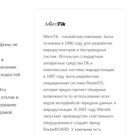
MikroTik - латвийская компания, была
основана в 1996 году для разработки
ефоны не
маршрутизаторов и беспроводных
систем. Используя стандартные
 в
аппаратные средства ПК и
лючения.
комплексные системы маршрутизации,
скоростей
в 1997 году была разработана
операционная система RouterOS,
Это
которая предоставляет обширные
возможности по использоанию всех
 отклик в
видов интерфейсов передачи данных и
ирование
маршрутизации. В 2002 году Mikrotik
 домой
запускает производство собственного
оборудования и создаёт бренд
RouterBOARD. У компании есть