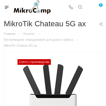
0
MikroTik Chateau 5G ax
—
—
Главная
Каталог
—
Беспроводное оборудование для дома и офиса
MikroTik Chateau 5G ax
Снято с производства