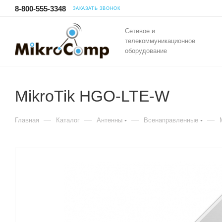
8-800-555-3348
ЗАКАЗАТЬ ЗВОНОК
Сетевое и
телекоммуникационное
оборудование
MikroTik HGO-LTE-W
—
—
—
—
Главная
Каталог
Антенны
Всенаправленные