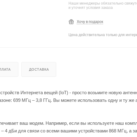
Наши менеджеры обязательно свяжутс
и уточнят условия заказа
Хочу в подарок
Цена действительна только для интерн
ПЛАТА
ДОСТАВКА
стройств Интернета вещей (IoT) - просто возьмите новую анте
оне: 699 МГц – 3,8 ГГц. Вы можете использовать одну и ту же 
спечивает ваш модем. Например, если вы используете наш ком
 – 4 дБи для связи со всеми вашими устройствами 868 МГц, а з