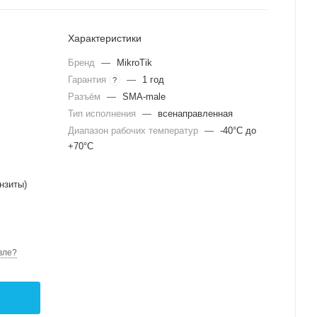
Характеристики
Бренд
—
MikroTik
Гарантия
—
1 год
?
Разъём
—
SMA-male
Тип исполнения
—
всенаправленная
Диапазон рабочих температур
—
-40°C до
+70°C
нзиты)
вле?