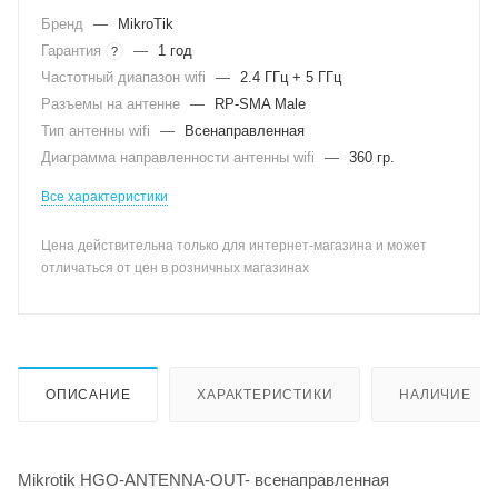
Бренд
—
MikroTik
Гарантия
—
1 год
?
Частотный диапазон wifi
—
2.4 ГГц + 5 ГГц
Разъемы на антенне
—
RP-SMA Male
Тип антенны wifi
—
Всенаправленная
Диаграмма направленности антенны wifi
—
360 гр.
Все характеристики
Цена действительна только для интернет-магазина и может
отличаться от цен в розничных магазинах
ОПИСАНИЕ
ХАРАКТЕРИСТИКИ
НАЛИЧИЕ
Mikrotik HGO-ANTENNA-OUT- всенаправленная