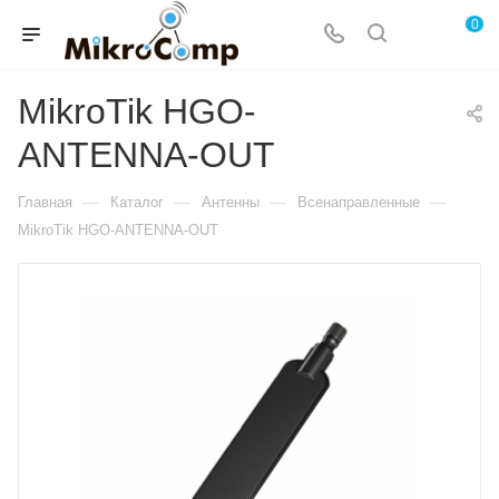
0
MikroTik HGO-
ANTENNA-OUT
—
—
—
—
Главная
Каталог
Антенны
Всенаправленные
MikroTik HGO-ANTENNA-OUT