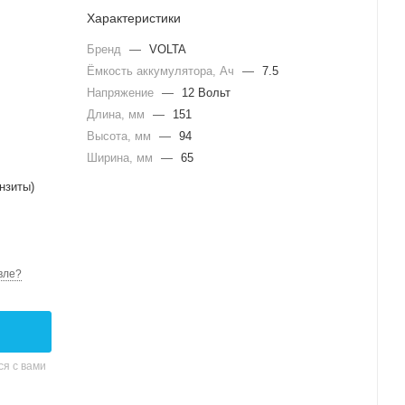
Характеристики
Бренд
—
VOLTA
Ёмкость аккумулятора, Ач
—
7.5
Напряжение
—
12 Вольт
Длина, мм
—
151
Высота, мм
—
94
Ширина, мм
—
65
нзиты)
вле?
я с вами