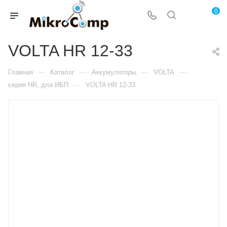
0
VOLTA HR 12-33
—
—
—
—
Главная
Каталог
Аккумуляторы
VOLTA
—
серия HR, для ИБП
VOLTA HR 12-33