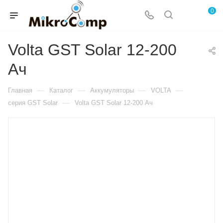
0
Volta GST Solar 12-200
Ач
—
—
—
—
Главная
Каталог
Аккумуляторы
VOLTA
—
серия GST Solar
Volta GST Solar 12-200 Ач