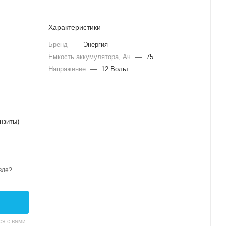
Характеристики
Бренд
—
Энергия
Ёмкость аккумулятора, Ач
—
75
Напряжение
—
12 Вольт
нзиты)
вле?
я с вами