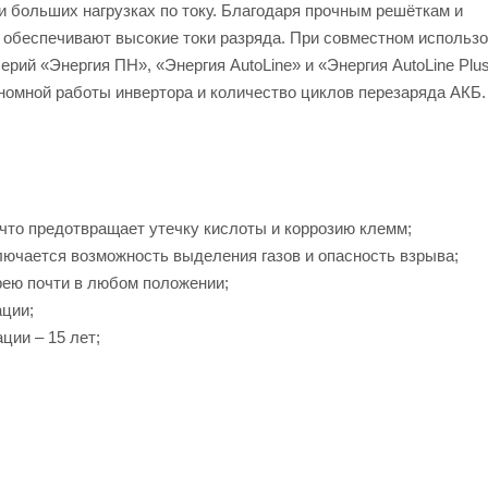
 больших нагрузках по току. Благодаря прочным решёткам и
 обеспечивают высокие токи разряда. При совместном использ
рий «Энергия ПН», «Энергия AutoLine» и «Энергия AutoLine Plu
номной работы инвертора и количество циклов перезаряда АКБ.
 что предотвращает утечку кислоты и коррозию клемм;
ключается возможность выделения газов и опасность взрыва;
рею почти в любом положении;
ации;
ции – 15 лет;