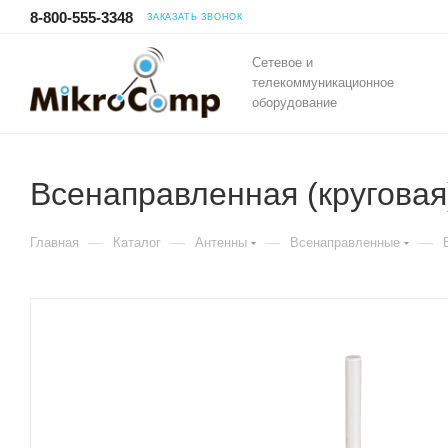
8-800-555-3348
ЗАКАЗАТЬ ЗВОНОК
Сетевое и
телекоммуникационное
оборудование
Всенаправленная (кругова
—
—
—
—
Главная
Каталог
Антенны
Всенаправленные