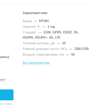
Характеристики
Бренд
—
КРОКС
Гарантия
—
1 год
?
Стандарт
—
GSM, GPRS, EDGE, 3G,
HSDPA, HSUPA+, 4G, LTE
Усиление антенны, дБ
—
10
Рабочий диапазон частот, МГц
—
2300-2700
Входное сопротивление, Ом
—
50
нзиты)
Все характеристики
вле?
я с вами