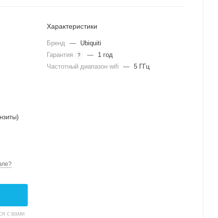
Характеристики
Бренд
—
Ubiquiti
Гарантия
—
1 год
?
Частотный диапазон wifi
—
5 ГГц
нзиты)
вле?
я с вами