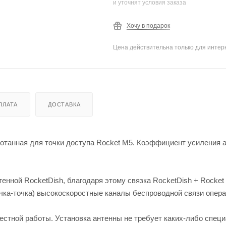
и уточнят условия заказа
Хочу в подарок
Цена действительна только для интерн
ПЛАТА
ДОСТАВКА
отанная для точки доступа Rocket M5. Коэффициент усиления 
енной RocketDish, благодаря этому связка RocketDish + Rocket
чка-точка) высокоскоростные каналы беспроводной связи опера
естной работы. Установка антенны не требует каких-либо спец