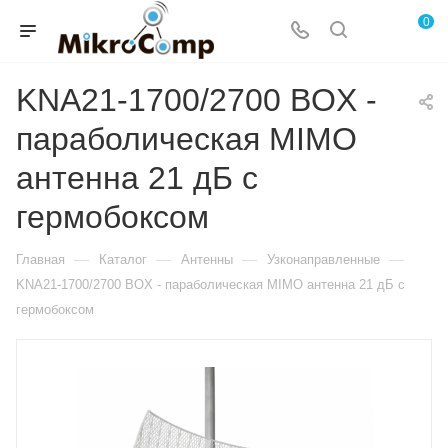
0
KNA21-1700/2700 BOX -
параболическая MIMO
антенна 21 дБ с
гермобоксом
—
—
—
—
Главная
Каталог
Антенны
Узконаправленные
KNA21-1700/2700 BOX - параболическая MIMO антенна 21 дБ с
гермобоксом