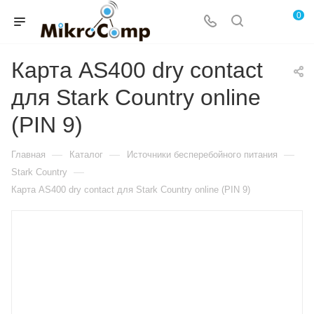
0
Карта AS400 dry contact
для Stark Country online
(PIN 9)
—
—
—
Главная
Каталог
Источники бесперебойного питания
—
Stark Country
Карта AS400 dry contact для Stark Country online (PIN 9)