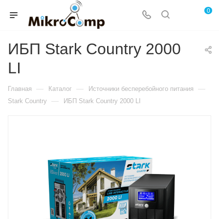
0
ИБП Stark Country 2000
LI
—
—
—
Главная
Каталог
Источники бесперебойного питания
—
Stark Country
ИБП Stark Country 2000 LI