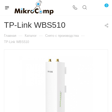
0
TP-Link WBS510
—
—
—
Главная
Каталог
Снято с производства
TP-Link WBS510