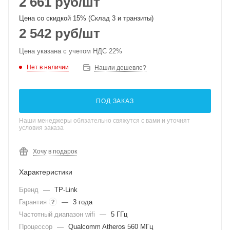
2 661
руб
/шт
Цена со скидкой 15% (Склад 3 и транзиты)
2 542
руб
/шт
Цена указана с учетом НДС 22%
Нет в наличии
Нашли дешевле?
ПОД ЗАКАЗ
Наши менеджеры обязательно свяжутся с вами и уточнят
условия заказа
Хочу в подарок
Характеристики
Бренд
—
TP-Link
Гарантия
—
3 года
?
Частотный диапазон wifi
—
5 ГГц
Процессор
—
Qualcomm Atheros 560 МГц