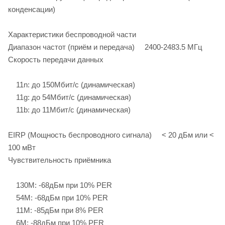
конденсации)
Характеристики беспроводной части
Диапазон частот (приём и передача) 2400-2483.5 МГц
Скороcть передачи данных
11n: до 150Мбит/с (динамическая)
11g: до 54Мбит/с (динамическая)
11b: до 11Мбит/с (динамическая)
EIRP (Мощность беспроводного сигнала) < 20 дБм или <
100 мВт
Чувствительность приёмника
130M: -68дБм при 10% PER
54M: -68дБм при 10% PER
11M: -85дБм при 8% PER
6M: -88дБм при 10% PER