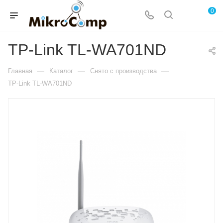
0
TP-Link TL-WA701ND
—
—
—
Главная
Каталог
Снято с производства
TP-Link TL-WA701ND