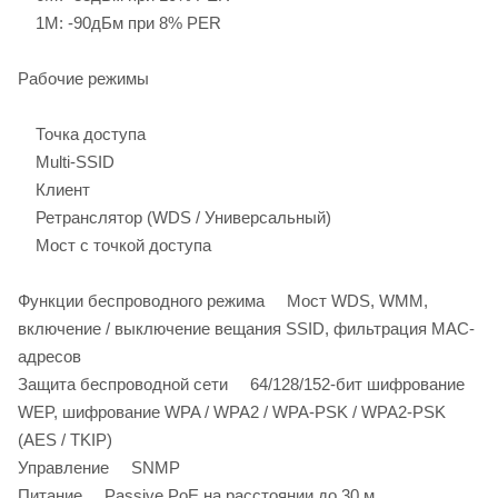
1M: -90дБм при 8% PER
Рабочие режимы
Точка доступа
Multi-SSID
Клиент
Ретранслятор (WDS / Универсальный)
Мост с точкой доступа
Функции беспроводного режима Мост WDS, WMM,
включение / выключение вещания SSID, фильтрация MAC-
адресов
Защита беспроводной сети 64/128/152-бит шифрование
WEP, шифрование WPA / WPA2 / WPA-PSK / WPA2-PSK
(AES / TKIP)
Управление SNMP
Питание Passive PoE на расстоянии до 30 м