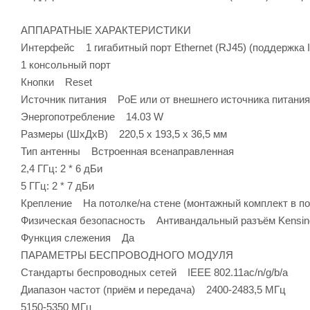
АППАРАТНЫЕ ХАРАКТЕРИСТИКИ
Интерфейс 1 гигабитный порт Ethernet (RJ45) (поддержка 
1 консольный порт
Кнопки Reset
Источник питания PoE или от внешнего источника питания 
Энергопотребление 14.03 W
Размеры (ШхДхВ) 220,5 х 193,5 х 36,5 мм
Тип антенны Встроенная всенаправленная
2,4 ГГц: 2 * 6 дБи
5 ГГц: 2 * 7 дБи
Крепление На потолке/на стене (монтажный комплект в по
Физическая безопасность Антивандальный разъём Kensin
Функция слежения Да
ПАРАМЕТРЫ БЕСПРОВОДНОГО МОДУЛЯ
Стандарты беспроводных сетей IEEE 802.11ac/n/g/b/a
Диапазон частот (приём и передача) 2400-2483,5 МГц
5150-5350 МГц