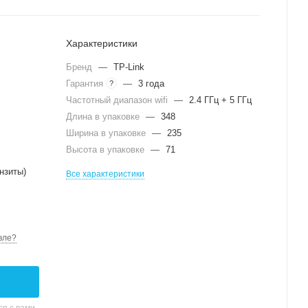
Характеристики
Бренд
—
TP-Link
Гарантия
—
3 года
?
Частотный диапазон wifi
—
2.4 ГГц + 5 ГГц
Длина в упаковке
—
348
Ширина в упаковке
—
235
Высота в упаковке
—
71
нзиты)
Все характеристики
вле?
я с вами