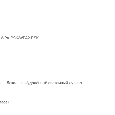
e, WPA-PSK/WPA2-PSK
ал Локальный/удалённый системный журнал
face)