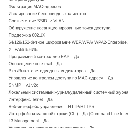
Фильтрация MAC-адресов
Изолирование беспроводных клиентов
Соответствие SSID -> VLAN
Обнаружение несанкционированных точек доступа
Поддержка 802.1X
64/128/152-битное шифрование WEP/WPA/ WPA2-Enterpris
УПРАВЛЕНИЕ
Программный контроллер EAP Да
Оповещение по e-mail Да
Вкл./Выкл. светодиодных индикаторов Да
Управление контролем доступа по MAC-адресу Да
SNMP v1,v2c
Локальный системный журнал/удалённый системный журн
Интерфейс Telnet Да
Веб-интерфейс управления HTTP/HTTPS
Интерфейс командной строки (CLI) Да (Command Line Inter
L3 Management Да
Управление несколькими площадками Да