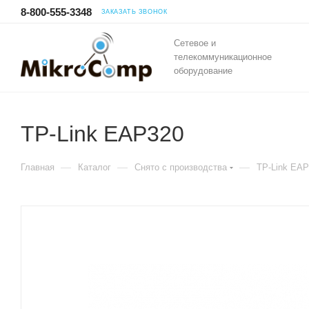
8-800-555-3348
ЗАКАЗАТЬ ЗВОНОК
Сетевое и
телекоммуникационное
оборудование
TP-Link EAP320
—
—
—
Главная
Каталог
Снято с производства
TP-Link EA