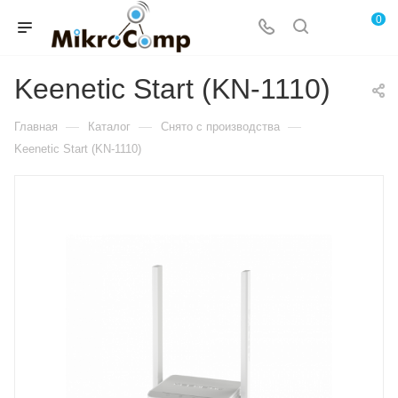
0
Keenetic Start (KN-1110)
—
—
—
Главная
Каталог
Снято с производства
Keenetic Start (KN-1110)