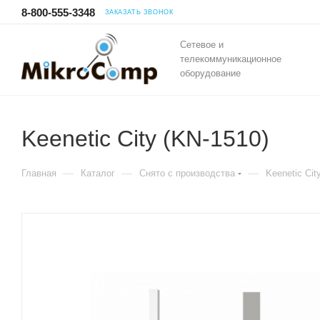
8-800-555-3348
ЗАКАЗАТЬ ЗВОНОК
Сетевое и
телекоммуникационное
оборудование
Keenetic City (KN-1510)
—
—
—
Главная
Каталог
Снято с производства
Keenetic Cit