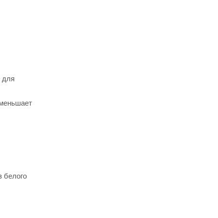
 для
уменьшает
з белого