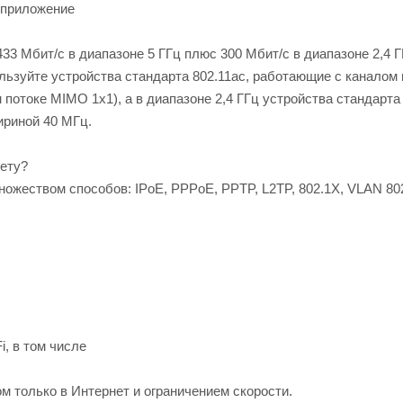
 приложение
3 Мбит/с в диапазоне 5 ГГц плюс 300 Мбит/с в диапазоне 2,4 Г
льзуйте устройства стандарта 802.11aс, работающие с каналом
потоке MIMO 1x1), а в диапазоне 2,4 ГГц устройства стандарта 
ириной 40 МГц.
нету?
ножеством способов: IPoE, PPPoE, PPTP, L2TP, 802.1X, VLAN 802
i, в том числе
ом только в Интернет и ограничением скорости.