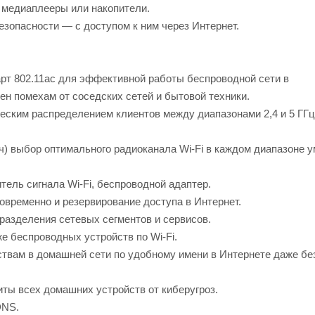
е медиаплееры или накопители.
зопасности — с доступом к ним через Интернет.
арт 802.11ac для эффективной работы беспроводной сети в
жен помехам от соседских сетей и бытовой техники.
ческим распределением клиентов между диапазонами 2,4 и 5 ГГц
 ч) выбор оптимального радиоканала Wi-Fi в каждом диапазоне 
тель сигнала Wi-Fi, беспроводной адаптер.
овременно и резервирование доступа в Интернет.
разделения сетевых сегментов и сервисов.
же беспроводных устройств по Wi-Fi.
ствам в домашней сети по удобному имени в Интернете даже бе
ты всех домашних устройств от киберугроз.
DNS.