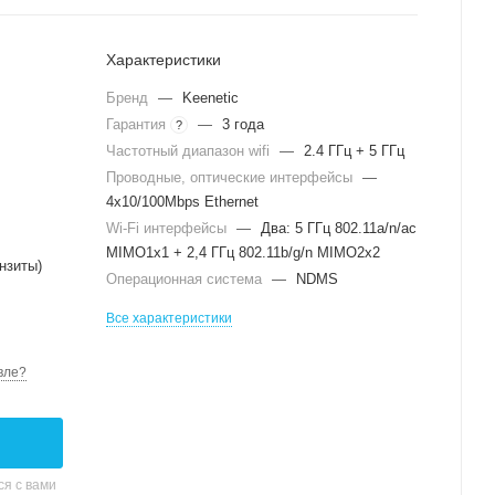
Характеристики
Бренд
—
Keenetic
Гарантия
—
3 года
?
Частотный диапазон wifi
—
2.4 ГГц + 5 ГГц
Проводные, оптические интерфейсы
—
4x10/100Mbps Ethernet
Wi-Fi интерфейсы
—
Два: 5 ГГц 802.11a/n/ac
MIMO1x1 + 2,4 ГГц 802.11b/g/n MIMO2x2
нзиты)
Операционная система
—
NDMS
Все характеристики
вле?
я с вами