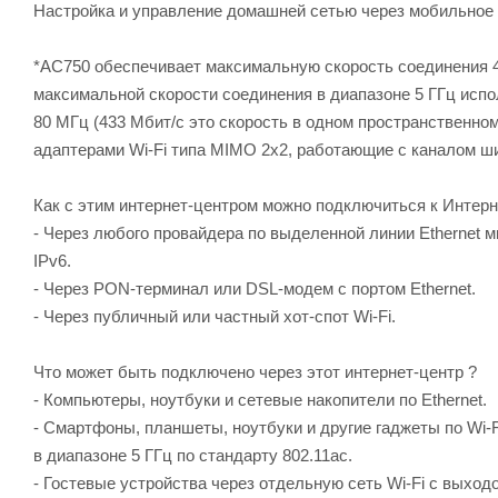
Настройка и управление домашней сетью через мобильное
*AC750 обеспечивает максимальную скорость соединения 43
максимальной скорости соединения в диапазоне 5 ГГц испо
80 МГц (433 Мбит/с это скорость в одном пространственном 
адаптерами Wi‐Fi типа MIMO 2х2, работающие с каналом ш
Как с этим интернет-центром можно подключиться к Интер
- Через любого провайдера по выделенной линии Ethernet м
IPv6.
- Через PON-терминал или DSL-модем с портом Ethernet.
- Через публичный или частный хот-спот Wi-Fi.
Что может быть подключено через этот интернет-центр ?
- Компьютеры, ноутбуки и сетевые накопители по Ethernet.
- Смартфоны, планшеты, ноутбуки и другие гаджеты по Wi-F
в диапазоне 5 ГГц по стандарту 802.11ac.
- Гостевые устройства через отдельную сеть Wi-Fi с выход