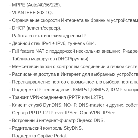
- MPPE (Auto/40/56/128).
- VLAN IEEE 802.1Q.
- Ограничение скорости Интернета выбранным устройствам
- DHCP (клиент/сервер).
- Работа со статическим адресом IP.
- Двойной стек IPv4 + IPv6, туннель 6in4.
- Full feature NAT с поддержкой нескольких внешних IP-адре
- Таблица маршрутов (DHCP/ручная).
- Межсетевой экран с контролем соединений и гибкой сист
- Расписания доступа в Интернет для выбранных устройств
- Перенаправление портов с возможностью выбора порта на
- Поддержка IP-телевидения: IGMPv1,IGMPv2, IGMP snooping
- Транзит VPN-соединения (PPTP или L2TP).
- Клиент служб DynDNS, NO-IP, DNS-master и других, соб
- Сервер PPTP, L2TP over IPSec, OpenVPN, IPSec.
- Встроенный интернет-фильтр Яндекс.DNS.
- Родительский контроль SkyDNS.
- Поддержка Captive Portal.