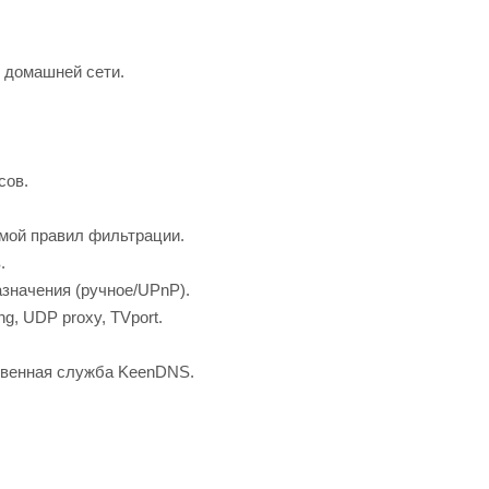
 домашней сети.
сов.
емой правил фильтрации.
.
значения (ручное/UPnP).
, UDP proxy, TVport.
ственная служба KeenDNS.