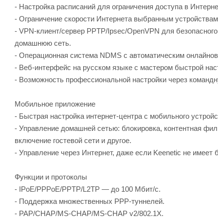
- Настройка расписаний для ограничения доступа в Интерне
- Ограничение скорости Интернета выбранным устройствам
- VPN-клиент/сервер PPTP/Ipsec/OpenVPN для безопасного
домашнюю сеть.
- Операционная система NDMS с автоматическим онлайнов
- Веб-интерфейс на русском языке с мастером быстрой нас
- Возможность профессиональной настройки через командн
Мобильное приложение
- Быстрая настройка интернет-центра с мобильного устройст
- Управление домашней сетью: блокировка, контентная фил
включение гостевой сети и другое.
- Управление через Интернет, даже если Keenetic не имеет б
Функции и протоколы
- IPoE/PPPoE/PPTP/L2TP — до 100 Мбит/с.
- Поддержка множественных PPP-туннелей.
- PAP/CHAP/MS-CHAP/MS-CHAP v2/802.1X.