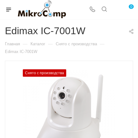
0
Edimax IC-7001W
—
—
—
Главная
Каталог
Снято с производства
Edimax IC-7001W
Снято с производства