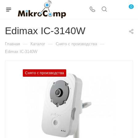
0
Edimax IC-3140W
—
—
—
Главная
Каталог
Снято с производства
Edimax IC-3140W
Снято с производства