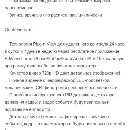
Программа наблюдения за 16 сетевыми камерами
одновременно
Запись вручную / по расписанию / циклически
Особенности
Технология Plug-n-View для удаленного контроля 24 часа
в сутки и 7 дней в неделю через бесплатное приложение
EdiView II для iPhone®, iPad® или Android® и 16 канальную
программу видеонаблюдения для компьютера
Качество видео 720p HD дает детальное изображениеl
Ночное видение с инфракрасной LED-подсветкой,
механическим ICR-фильтром и сенсором освещенности
С помощью инфракрасного PIR датчика и детектора
движения кадры и видео события будут записаны и
посланы на e-mail и ftp
Детектор звука поможет зафиксировать звуковое
событие, кадры и видео которого будут посланы на e-mail и