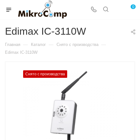
0
Edimax IC-3110W
—
—
—
Главная
Каталог
Снято с производства
Edimax IC-3110W
Снято с производства