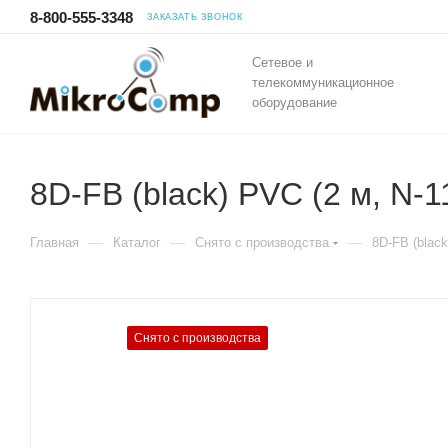
8-800-555-3348
ЗАКАЗАТЬ ЗВОНОК
Сетевое и
телекоммуникационное
оборудование
8D-FB (black) PVC (2 м, N-
—
—
—
Главная
Каталог
Снято с производства
8D-FB (blac
Снято с производства