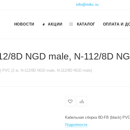
info@mikc.ru
НОВОСТИ
АКЦИИ
КАТАЛОГ
ОПЛАТА И Д
112/8D NGD male, N-112/8D N
k) PVC (2 м, N-112/8D NGD male, N-112/8D NGD male)
Кабельная сборка 8D-FB (black) PVC
Подробности