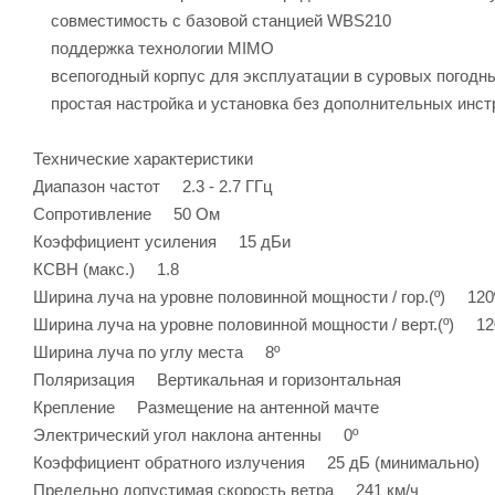
совместимость с базовой станцией WBS210
поддержка технологии MIMO
всепогодный корпус для эксплуатации в суровых погодн
простая настройка и установка без дополнительных инст
Технические характеристики
Диапазон частот 2.3 - 2.7 ГГц
Сопротивление 50 Ом
Коэффициент усиления 15 дБи
КСВН (макс.) 1.8
Ширина луча на уровне половинной мощности / гор.(º) 120º 
Ширина луча на уровне половинной мощности / верт.(º) 120º
Ширина луча по углу места 8º
Поляризация Вертикальная и горизонтальная
Крепление Размещение на антенной мачте
Электрический угол наклона антенны 0º
Коэффициент обратного излучения 25 дБ (минимально)
Предельно допустимая скорость ветра 241 км/ч