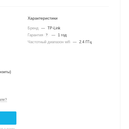
Характеристики
Бренд
—
TP-Link
Гарантия
—
1 год
?
Частотный диапазон wifi
—
2.4 ГГц
нзиты)
вле?
я с вами