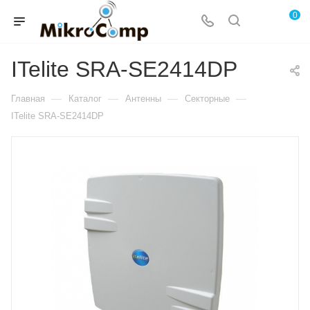
0
ITelite SRA-SE2414DP
—
—
—
—
Главная
Каталог
Антенны
Секторные
ITelite SRA-SE2414DP