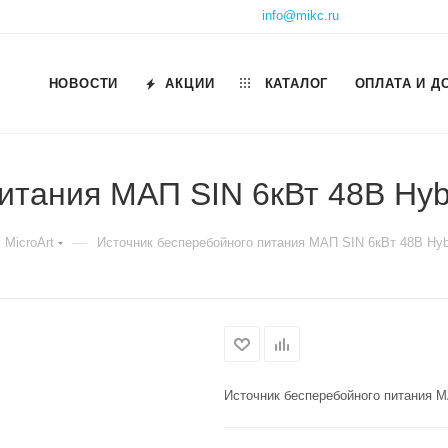
info@mikc.ru
НОВОСТИ
АКЦИИ
КАТАЛОГ
ОПЛАТА И Д
итания МАП SIN 6кВт 48В Hyb
—
MicroArt
Источник бесперебойного питания МАП SIN 6кВт 48В Hyb
Источник бесперебойного питания М