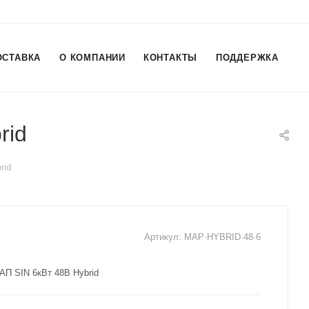
ОСТАВКА
О КОМПАНИИ
КОНТАКТЫ
ПОДДЕРЖКА
rid
rid
Артикул:
MAP·HYBRID·48·6
АП SIN 6кВт 48В Hybrid