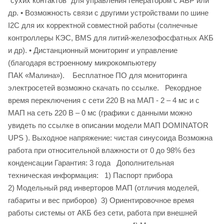
"сухих контактов" для управления генератором с АВР или
др. • Возможность связи с другими устройствами по шине
I2C для их корректной совместной работы (солнечные
контроллеры КЭС, BMS для литий-железофосфатных АКБ
и др). • Дистанционный мониторинг и управление
(благодаря встроенному микрокомпьютеру
ПАК «Малина»). Бесплатное ПО для мониторинга
электросетей возможно скачать по ссылке. Рекордное
время переключения с сети 220 В на МАП - 2 – 4 мс и с
МАП на сеть 220 В – 0 мс (графики с данными можно
увидеть по ссылке в описании модели МАП DOMINATOR
UPS ). Выходное напряжение: чистая синусоида Возможна
работа при относительной влажности от 0 до 98% без
конденсации Гарантия: 3 года Дополнительная
техническая информация: 1) Паспорт прибора
2) Модельный ряд инверторов МАП (отличия моделей,
габариты и вес приборов) 3) Ориентировочное время
работы системы от АКБ без сети, работа при внешней