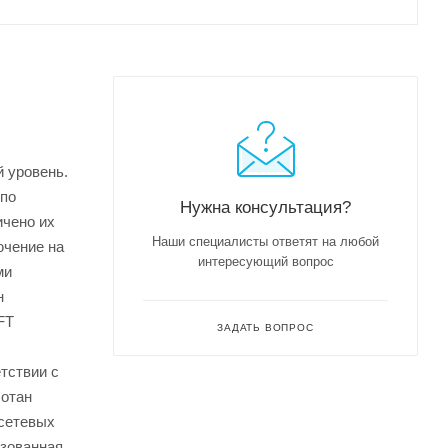
 уровень.
 по
Нужна консультация?
ичено их
Наши специалисты ответят на любой
ючение на
интересующий вопрос
ми
н
FT
ЗАДАТЬ ВОПРОС
тствии с
ботан
-сетевых
изованная