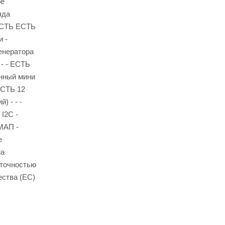
ое
яда
ЕСТЬ ЕСТЬ
и -
енератора
- - ЕСТЬ
енный мини
ЕСТЬ 12
 - - -
I2C -
МАП -
е
на
 точностью
ества (ЕС)