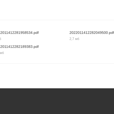
22011412281958534.pdf
2022011412282049500.pdf
б
2,7 мб
22011412282189383.pdf
 мб