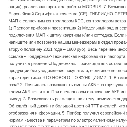
опция), реализован протокол работы MODBUS. 7. Возможнос
Европейский Сертификат качества (СЕ). ГИБРИДНО-С
МАП с солнечным контроллером КЭС, контроллером ветра 
1) Паспорт прибора и презентация 2) Модельный ряд инвер
подключения МАП к щитку квартиры и/или коттеджа. Если 
напишите или позвоните нашим менеджерам в отдел продаж.
вторую половину 2021 года – 1800 руб). Весь перечень ин
ссылке «Поддержка->Техническая информация и паспорта 
получить в разделе «Поддержка». Производитель оставляе
продукции без уведомления покупателя, если иное не огов
характеристиках ЧТО НОВОГО ПО ФУНКЦИЯМ? 1. Возможнос
раза* 2. Появилась возможность смены АКБ «на горячую» п
клемм АКБ «+» и «-«. При внеплановом отключении АКБ инв
выход. 3. Возможность размещать на стену: помимо стандар
Обновлённый дизайн и большой цветной TFT дисплей, что 
отображения информации. 5. Прибор получил европейский с
нормам качества и параметрам по электромагнитному излу