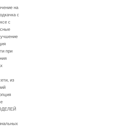
ючение на
одкачка с
ксе с
ьсные
лучшение
ция
ти при
ания
ах
ети, из
ний
(опция
ые
МОДЕЛЕЙ
оминальных