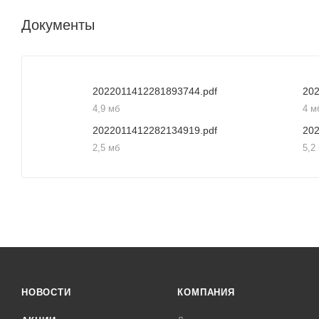
Документы
2022011412281893744.pdf
20
4,9 мб
4 м
2022011412282134919.pdf
20
2,5 мб
5,2
НОВОСТИ
КОМПАНИЯ