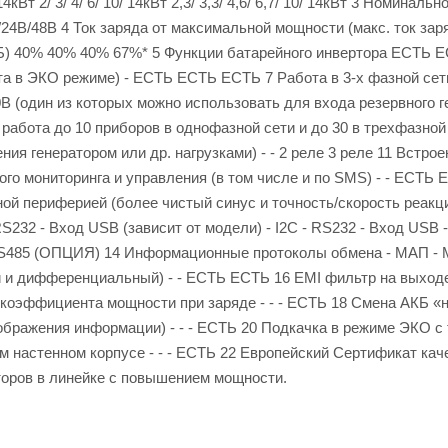
/ 14кВт 2/ 3/ 4/ 6/ 10/ 14кВт 2,3/ 3,3/ 4,6/ 6,7/ 10/ 14кВт 3 Номинальн
24В/48В 4 Ток заряда от максимальной мощности (макс. ток зар
Б) 40% 40% 40% 67%* 5 Функции батарейного инвертора ЕСТЬ 
ота в ЭКО режиме) - ЕСТЬ ЕСТЬ ЕСТЬ 7 Работа в 3-х фазной сет
 (один из которых можно использовать для входа резервного г
бота до 10 приборов в однофазной сети и до 30 в трехфазной 
ия генератором или др. нагрузками) - - 2 реле 3 реле 11 Встро
го мониторинга и управления (в том числе и по SMS) - - ЕСТЬ 
периферией (более чистый синус и точность/скорость реакций)
32 - Вход USB (зависит от модели) - I2C - RS232 - Вход USB - 
- RS485 (ОПЦИЯ) 14 Информационные протоколы обмена - МАП - 
 и дифференциальный) - - ЕСТЬ ЕСТЬ 16 EMI фильтр на выход
 коэффициента мощности при заряде - - - ЕСТЬ 18 Смена АКБ «
тображения информации) - - - ЕСТЬ 20 Подкачка в режиме ЭКО с
м настенном корпусе - - - ЕСТЬ 22 Европейский Сертификат кач
торов в линейке с повышением мощности.