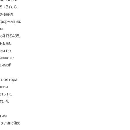
 кВт). 8.
ючения
нформация:
ма
ной RS485,
на на
ий по
можете
одимой
 полтора
ания
еть на
). 4.
огим
 в линейке