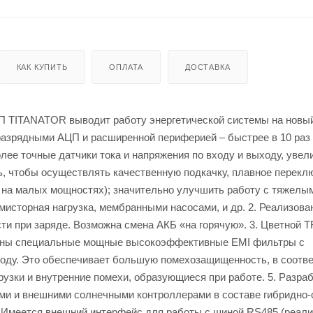
КАК КУПИТЬ
ОПЛАТА
ДОСТАВКА
П TITANATOR выводит работу энергетической системы на новый
зрядными АЦП и расширенной периферией – быстрее в 10 раз
е точные датчики тока и напряжения по входу и выходу, увел
ть, чтобы осуществлять качественную подкачку, плавное перекл
т на малых мощностях); значительно улучшить работу с тяжелы
исторная нагрузка, мембранными насосами, и др. 2. Реализова
и при заряде. Возможна смена АКБ «на горячую». 3. Цветной T
енены специальные мощные высокоэффективные EMI фильтры с
ходу. Это обеспечивает большую помехозащищенность, в соотве
рузки и внутренние помехи, образующиеся при работе. 5. Разра
ми и внешними солнечными контроллерами в составе гибридно
). Имеется внешний интерфейс для работы с шиной RS485 (реал