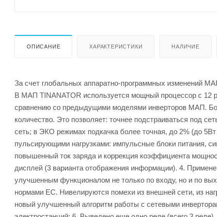
ОПИСАНИЕ
ХАРАКТЕРИСТИКИ
НАЛИЧИЕ
За счет глобальных аппаратно-программных изменений МА
В МАП TINANATOR используется мощный процессор с 12 ра
сравнению со предыдущими моделями инверторов МАП. Боле
количество. Это позволяет: точнее подстраиваться под се
сеть; в ЭКО режимах подкачка более точная, до 2% (до 5В
пульсирующими нагрузками: импульсные блоки питания, сим
повышенный ток заряда и коррекция коэффициента мощност
дисплей (3 варианта отображения информации). 4. Прим
улучшенным функционалом не только по входу, но и по вы
нормами ЕС. Нивелируются помехи из внешней сети, из наг
новый улучшенный алгоритм работы с сетевыми инвертора
электростанций; 6. Выведено еще одно реле (всего 3 реле