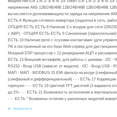
мощностей 0,9/ 1,4/ 2/ 3/ 4/ 6/ 10/ 14кВт 0,9/ 1,4/ 2/ 3/ 4/ 6/ 10
напряжение АКБ 12В/24В/48В 12В/24В/48В 12В/24В/48В 12В/
вычисляется делениеммощности заряда на напряжение АК
ЕСТЬ 6 Функции сетевого инвертора (подкачка в сеть, раб
ОПЦИЯ ЕСТЬ ЕСТЬ 8 Наличие 2-х входов для сети 220/230В
с АВР) - ОПЦИЯ ЕСТЬ ЕСТЬ 9 Синхронная (параллельная) ра
ЕСТЬ 10 Наличие реле с «сухими контактами» (для управлен
ПК и построенный на его базе Web-сервер для дистанционно
Мощный DSP процессор с 12 разрядными АЦП и расширенной 
ЕСТЬ 13 Внешний интерфейс для работы с шинами - I2C - RS2
RS232 - Вход USB (зависит от модели) - I2C - Вход USB 
МАП - МАП - MODBUS 15 EMI фильтр на входе (синфазный
(синфазный и дифференциальный) - - - ЕСТЬ 17 Коррекция
горячую» - - - ЕСТЬ 19 Цветной TFT дисплей (3 варианта о
до 2% - - - ЕСТЬ 21 Возможность исполнения в вертикально
- - - ЕСТЬ * Возможны отличия у различных моделей инвер