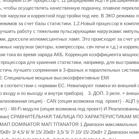
щный DSP процессор с 12 разрядными АЦП и расширенной
ть, чтобы осуществлять качественную подкачку, плавное перекл
ипов нагрузки и корректной подстройки под нее. В ЭКО режимах п
ежимов за счет базы статистики. 1.2.Новый процессор в компле
лучшить работу с тяжелыми пульсирующими нагрузками: импул
ами, дроссели иллюмесцентных ламп. Это происходит за счет у
ных нагрузках (моторы, компрессоры, свч печи и т.д.) и коррек
ии тока во время заряда АКБ. Коррекция коэффициента мощнос
 процессора для хранения статистики, например, для выстраив
достичь лучшего сопряжения в 3-фазных и параллельных систем
 2. Специальные мощные высокоэффективные EMI
 соответствии с нормами ЕС. Невилируют помехи из внешней с
о входу и по выходу и внутри прибора). 3. ДОП. 3 реле. + внеш
ализованная опция) - CAN (опция возможна под проект) - АЦП 
кт) - Wi-Fi модули (опция возможна под проект) И Реализованн
еализован) СРАВНИТЕЛЬНАЯ ТАБЛИЦА ПО ХАРАКТЕРИСТИКАМ 
АП DOMINATOR МАП TITANATOR 1 Диапазон максимальных
5/ 20кВт 3/ 4,5/ 6/ 9/ 15/ 20кВт 3,5/ 5/ 7/ 10/ 15/ 20кВт 2 Диапазон н