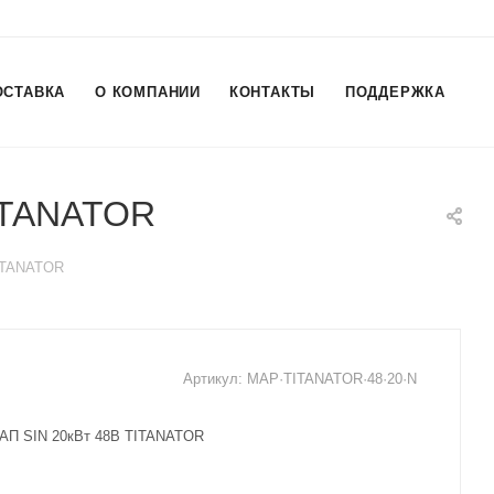
ОСТАВКА
О КОМПАНИИ
КОНТАКТЫ
ПОДДЕРЖКА
TITANATOR
TITANATOR
Артикул:
MAP·TITANATOR·48·20·N
МАП SIN 20кВт 48В TITANATOR