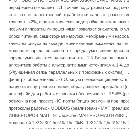
ЧТО НОВОГО ПО ТЕХНИЧЕСКИМ ХАРАКТЕРИСТИКАМ? 1. Мо
периферией позволяет: 1.1. точнее подстраиваться под се
сеть за счет качественной отработки сигналов от разных т
точностью 2%, и автоматическая подстройка оптимальных р
новыми аппаратными решениями позволяет значительно у
блоки питания, семисторная нагрузка, мембранными насос
качества синуса на выходе: минимальные искажения на слож
мощности заряда: повышен ток заряда, уменьшили пульсац
заряде: уменьшаются пульсации тока. 1.3. Большая память
алгоритмов работы с альтернативными источниками. 1.4. 
(Улучшенная связь параллельных и трехфазных систем).
фильтры обеспечивают: - бОльшую помехо-защищенность, в
нагрузки и внутренние помехи, образующиеся при работе (п
интерфейс для работы с шинами обеспечивает: - RS485 (ре
возможна под проект) - IO-порты (опция возможна под прое
протоколы работы: - MODBUS (реализован) - МАП (р
ИНВЕРТОРОВ МАП № Свойство МАП PRO МАП HYBRID М
мощностей 1,3/ 2/ 3/ 4,5/ 6/ 9/ 15/ 20кВт 1,3/ 2/ 3/ 4,5/ 6/ 9/ 1