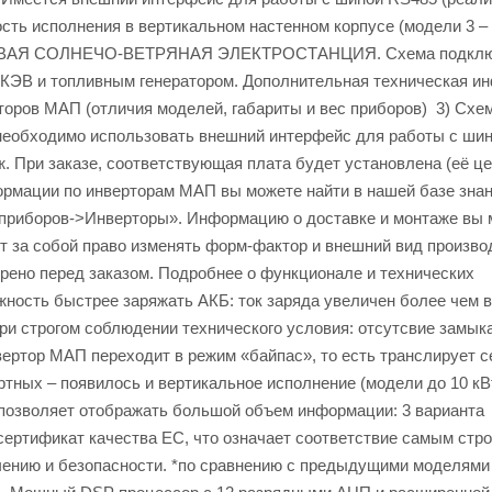
ть исполнения в вертикальном настенном корпусе (модели 3 – 9
ЕТЕВАЯ СОЛНЕЧО-ВЕТРЯНАЯ ЭЛЕКТРОСТАНЦИЯ. Схема подкл
КЭВ и топливным генератором. Дополнительная техническая и
торов МАП (отличия моделей, габариты и вес приборов) 3) Схе
необходимо использовать внешний интерфейс для работы с ши
 При заказе, соответствующая плата будет установлена (её це
формации по инверторам МАП вы можете найти в нашей базе знан
приборов->Инверторы». Информацию о доставке и монтаже вы 
т за собой право изменять форм-фактор и внешний вид произв
орено перед заказом. Подробнее о функционале и технических
ть быстрее заряжать АКБ: ток заряда увеличен более чем в
ри строгом соблюдении технического условия: отсутсвие замык
ертор МАП переходит в режим «байпас», то есть транслирует с
тных – появилось и вертикальное исполнение (модели до 10 кВт
позволяет отображать большой объем информации: 3 варианта
ертификат качества ЕС, что означает соответствие самым стр
чению и безопасности. *по сравнению с предыдущими моделями