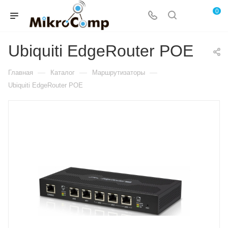
0
Ubiquiti EdgeRouter POE
—
—
—
Главная
Каталог
Маршрутизаторы
Ubiquiti EdgeRouter POE