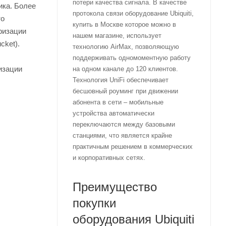
потери качества сигнала. В качестве
ика. Более
протокола связи оборудование Ubiquiti,
то
купить в Москве которое можно в
ризации
нашем магазине, использует
cket).
технологию AirMax, позволяющую
поддерживать одномоментную работу
изации
на одном канале до 120 клиентов.
Технология UniFi обеспечивает
бесшовный роуминг при движении
абонента в сети – мобильные
устройства автоматически
переключаются между базовыми
станциями, что является крайне
практичным решением в коммерческих
и корпоративных сетях.
Преимущество
покупки
оборудования Ubiquiti