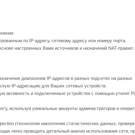
енения.
трованным по IP-адресу, сетевому адресу или номеру порта.
 основе настроенных Вами источников и назначений NAT-правил.
значения диапазонов IP-адресов в разных подсетях на разных
ескую IP-адресацию для Ваших сетевых устройств.
ую активность и подключенные устройства с помощью утилит Pin
er'у, используя уникальные аккаунты администраторов и операт
ection (технология накопления статистических данных, проверк
щая легко проводить детальный анализ использования сети, п