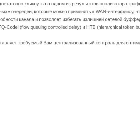
достаточно кликнуть на одном из результатов анализатора траф
мных» очередей, которые можно применять к WAN-интерфейсу, ч
обности канала и позволяет избегать излишней сетевой буффе
Codel (flow queuing controlled delay) и HTB (hierarchical token bu
ставляет требуемый Вам централизованный контроль для оптим