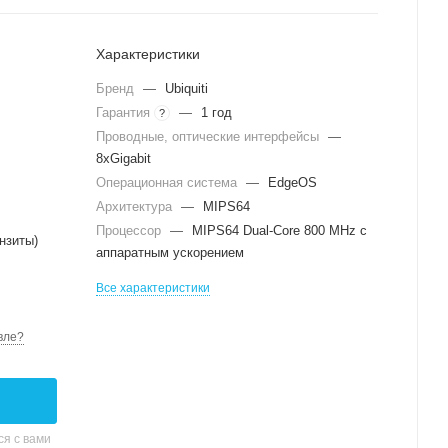
Характеристики
Бренд
—
Ubiquiti
Гарантия
—
1 год
?
Проводные, оптические интерфейсы
—
8xGigabit
Операционная система
—
EdgeOS
Архитектура
—
MIPS64
Процессор
—
MIPS64 Dual-Core 800 MHz с
нзиты)
аппаратным ускорением
Все характеристики
вле?
я с вами