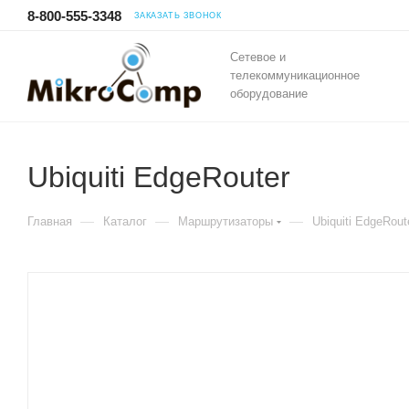
8-800-555-3348
ЗАКАЗАТЬ ЗВОНОК
Сетевое и
телекоммуникационное
оборудование
Ubiquiti EdgeRouter
—
—
—
Главная
Каталог
Маршрутизаторы
Ubiquiti EdgeRout