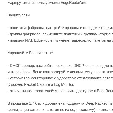
маршрутами, используемыми EdgeRouter'ом.
Защита сети:
- политики файрвола: настройте правила и порядок их прим
- группы файрвола: применяйте политики к группам, отфиль
- правила NAT: EdgeRouter изменяет адресацию пакетов на
Управляйте Вашей сетью:
- DHCP сервер: настройте несколько DHCP серверов для на
интерфейсах. Легко контролируйте динамическую и статич
- устройства мониторинга: с удобством отслеживайте сетев
Discover, Packet Capture и Log Monitor.
- аккаунты пользователей: управляйте доступом к EdgeRout
В прошивке 1.7 были добавлена поддержка Deep Packet Insp
фильтрации сетевых пакетов по их содержимому), позволяю