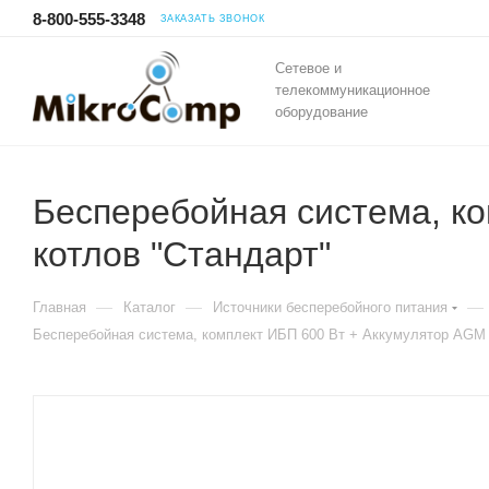
8-800-555-3348
ЗАКАЗАТЬ ЗВОНОК
Сетевое и
телекоммуникационное
оборудование
Бесперебойная система, ко
котлов "Стандарт"
—
—
—
Главная
Каталог
Источники бесперебойного питания
Бесперебойная система, комплект ИБП 600 Вт + Аккумулятор AGM 5