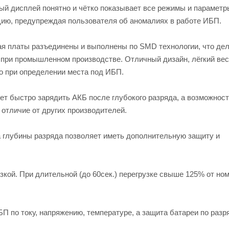
й дисплей понятно и чётко показывает все режимы и парамет
ию, предупреждая пользователя об аномалиях в работе ИБП.
ая платы разъединены и выполнены по SMD технологии, что де
 при промышленном производстве. Отличный дизайн, лёгкий вес
о при определении места под ИБП.
т быстро зарядить АКБ после глубокого разряда, а возможнос
 отличие от других производителей.
 глубины разряда позволяет иметь дополнительную защиту и
зкой. При длительной (до 60сек.) перегрузке свыше 125% от но
 по току, напряжению, температуре, а защита батареи по разря