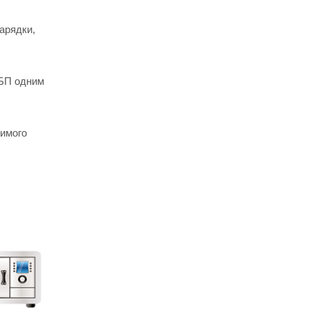
арядки,
ИБП одним
симого