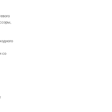
тевого
ссоры,
ходного
и со
т