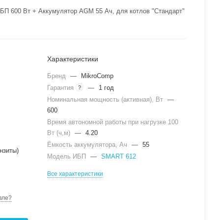
БП 600 Вт + Аккумулятор AGM 55 Ач, для котлов "Стандарт"
Характеристики
Бренд
—
MikroComp
Гарантия
—
1 год
?
Номинальная мощность (активная), Вт
—
600
Время автономной работы при нагрузке 100
Вт (ч,м)
—
4.20
Ёмкость аккумулятора, Ач
—
55
нзиты)
Модель ИБП
—
SMART 612
Все характеристики
вле?