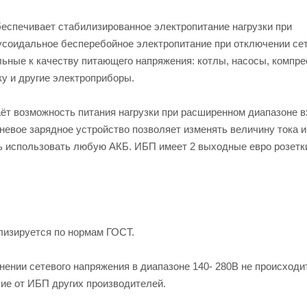
еспечивает стабилизированное электропитание нагрузки при
нусоидальное бесперебойное электропитание при отключении се
льные к качеству питающего напряжения: котлы, насосы, компре
у и другие электроприборы.
ёт возможность питания нагрузки при расширенном диапазоне в
невое зарядное устройство позволяет изменять величину тока и
ть использовать любую АКБ. ИБП имеет 2 выходные евро розетк
лизируется по нормам ГОСТ.
ении сетевого напряжения в диапазоне 140- 280В не происходи
чие от ИБП других производителей.