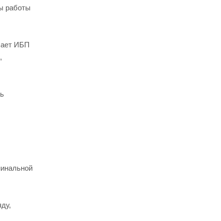
ры работы
лает ИБП
,
ть
минальной
ду,