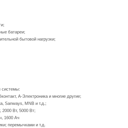
ти;
ные батареи;
ительной бытовой нагрузки;
 системы:
бконтакт, А-Электроника и многие другие;
a, Sanways, MNB и т.д.;
 2000 Вт, 5000 Вт;
ч, 1600 Ач
ки; перемычками и т.д.