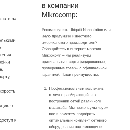
в компании
Mikrocomp:
ачать на
Решили купить Ubiquiti Nanostation или
иную продукцию известного
олькими
американского производителя?
е
Обращайтесь в интернет-магазин
тения.
Микрокомп – мы реализуем
оригинальные, сертифицированные,
ройки
проверенные товары с официальной
е,
гарантией. Наши преимущества:
орту,
Профессиональный коллектив,
корость
отлично разбирающийся в
построении сетей различного
ацию о
масштаба. Мы проконсультируем
вас и поможем подобрать
доступ к
оптимальный комплект сетевого
оборудования под имеющиеся