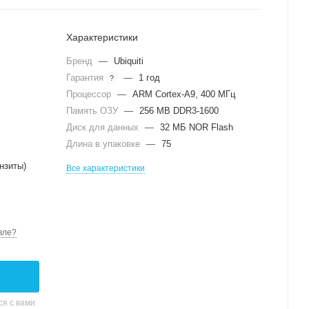
Характеристики
Бренд
—
Ubiquiti
Гарантия
—
1 год
?
Процессор
—
ARM Cortex-A9, 400 МГц
Память ОЗУ
—
256 MB DDR3-1600
Диск для данных
—
32 МБ NOR Flash
Длина в упаковке
—
75
нзиты)
Все характеристики
вле?
я с вами