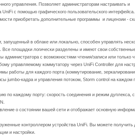
ного управления. Позволяет администраторам настраивать и
ва UniFi с помощью графического пользовательского интерфейса.
мости приобретать дополнительные программы и лицензии - ск
, запущенный в облаке или локально, способен управлять неск
. Все площадки логически разделены и имеют свои собственны
нты администратора с возможностями чтения/записи или только ч
му управляемому коммутатору через UniFi Controller для наст
имы работы для каждого порта (коммутирование, зеркалировани
сы jumbo-кадра и управления потоком, Storm control на каждом п
 по каждому порту: скорость соединения и режим дуплекса, с
AN.
авление о состоянии вашей сети и отображает основную информ
уженные контроллером устройства UniFi. Вы можете получить 
ции и настройки.