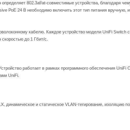
о определяет 802.3af/at-совместимые устройства, благодаря чем
sive РоЕ 24 В необходимо включить этот тип питания вручную, 
товолоконному кабелю. Каждое устройство модели UniFi Switch 
скоростью до 1 Гбит/с.
стройство работает в рамках программного обеспечения UniFi Con
ми UniFi.
1X, динамическое и статическое VLAN-тегирование, изоляцию по