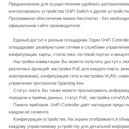
Предназначено для осуществления удобного централизован
контролировать устройства UniFi Switch и другие устройст
Программное обеспечение можно бесплатно - без необходи
официальном сайте производителя.
Единый доступ к разным площадкам. Один UniFi Controller
площадками: развёрнутыми сетями и службами управления
конфигурации, карты, статистики, гостевой портал и аккау
Настройка коммутации. Вы можете получить доступ к любо
различных функций: настройка PoE для каждого порта, реж
агрегирование), конфигурация сети и настройка VLAN, серви
управление протоколом Spanning tree.
Статус порта. Вы также можете просматривать информацию
передачи и приёма данных, статус PoE, настройка сети/VL
Панель приборов. UniFi Controller даёт наглядное предст
каждом её сегменте.
Конфигурация устройства. На экране отображаются обнар
каждому управляемому устройству для детальной информа