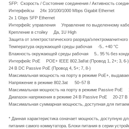
SFP: Скорость / Состояние соединения / Активность соеди
Интерфейсы 24x 10/100/1000 Mbps Gigabit Ethernet
2x 1 Gbps SFP Ethernet
Интерфейс управления Управление по выделенному кабелю
Крепление в стойку Да, 1U High
Защита от электростатического разряда/электромагнитного
Температура окружающей среды рабочая -5.. +40 °C
Влажность окружающей среды рабочая 5.. 95 % без конд
Интерфейс PoE POE+ IEEE 802.3af/at (Провод 1, 2+; 3, 6-)
24 В DC Passive PoE (Провод 4, 5+; 7, 8-)
Максимальная мощность на порту в режиме PoE+, выдавае
Напряжение в режиме 802.3at 50–57 В
Максимальная мощность на порту в режиме Passive PoE 
Диапазон напряжения в режиме 24 В Passive PoE 20-27 В
Максимальная суммарная мощность, доступная для питае
* Данная характеристика означает мощность, доступную для
питания самого коммутатора. Блоки питания в серии устрой