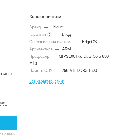
Характеристики
Бренд
—
Ubiquiti
Гарантия
—
1 год
?
Операционная система
—
EdgeOS
Архитектура
—
ARM
Процессор
—
MIPS1004Kc Dual-Core 880
MHz
Память ОЗУ
—
256 MB DDR3-1600
нзиты)
Все характеристики
вле?
я с вами