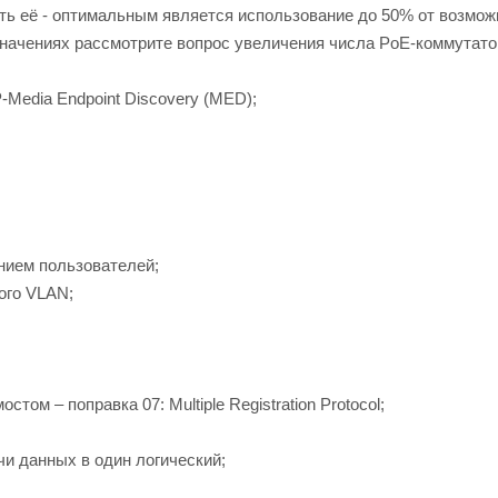
ать её - оптимальным является использование до 50% от возмож
начениях рассмотрите вопрос увеличения числа PoE-коммутато
edia Endpoint Discovery (MED);
ением пользователей;
ого VLAN;
ом – поправка 07: Multiple Registration Protocol;
чи данных в один логический;