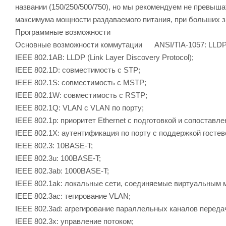
названии (150/250/500/750), но мы рекомендуем не превыш
максимума мощности раздаваемого питания, при больших з
Программные возможности
Основные возможности коммутации ANSI/TIA-1057: LLDP-M
IEEE 802.1AB: LLDP (Link Layer Discovery Protocol);
IEEE 802.1D: совместимость с STP;
IEEE 802.1S: совместимость с MSTP;
IEEE 802.1W: совместимость с RSTP;
IEEE 802.1Q: VLAN с VLAN по порту;
IEEE 802.1p: приоритет Ethernet с подготовкой и сопоставл
IEEE 802.1X: аутентификация по порту с поддержкой гостев
IEEE 802.3: 10BASE-T;
IEEE 802.3u: 100BASE-T;
IEEE 802.3ab: 1000BASE-T;
IEEE 802.1ak: локальные сети, соединяемые виртуальным мост
IEEE 802.3ac: тегирование VLAN;
IEEE 802.3ad: агрегирование параллельных каналов переда
IEEE 802.3x: управление потоком;