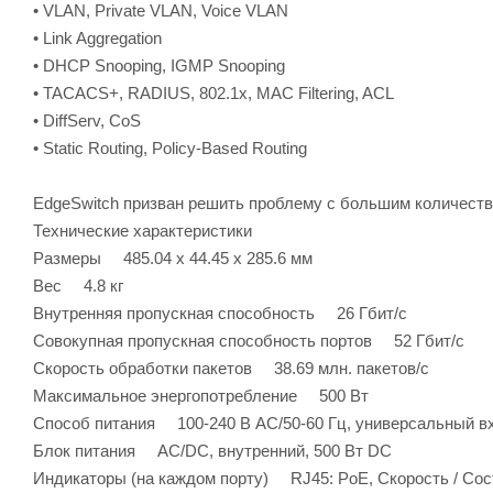
• VLAN, Private VLAN, Voice VLAN
• Link Aggregation
• DHCP Snooping, IGMP Snooping
• TACACS+, RADIUS, 802.1x, MAC Filtering, ACL
• DiffServ, CoS
• Static Routing, Policy-Based Routing
EdgeSwitch призван решить проблему с большим количеств
Технические характеристики
Размеры 485.04 x 44.45 x 285.6 мм
Вес 4.8 кг
Внутренняя пропускная способность 26 Гбит/c
Совокупная пропускная способность портов 52 Гбит/c
Скорость обработки пакетов 38.69 млн. пакетов/с
Максимальное энергопотребление 500 Вт
Способ питания 100‑240 В AC/50‑60 Гц, универсальный в
Блок питания AC/DC, внутренний, 500 Вт DC
Индикаторы (на каждом порту) RJ45: PoE, Скорость / Сос