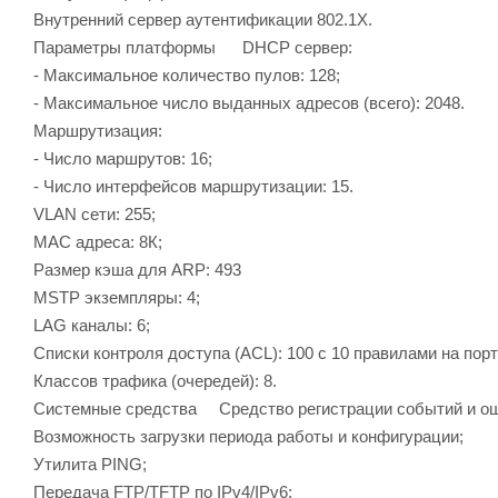
Внутренний сервер аутентификации 802.1X.
Параметры платформы DHCP сервер:
- Максимальное количество пулов: 128;
- Максимальное число выданных адресов (всего): 2048.
Маршрутизация:
- Число маршрутов: 16;
- Число интерфейсов маршрутизации: 15.
VLAN сети: 255;
MAC адреса: 8К;
Размер кэша для ARP: 493
MSTP экземпляры: 4;
LAG каналы: 6;
Списки контроля доступа (ACL): 100 с 10 правилами на порт
Классов трафика (очередей): 8.
Системные средства Средство регистрации событий и ош
Возможность загрузки периода работы и конфигурации;
Утилита PING;
Передача FTP/TFTP по IPv4/IPv6;