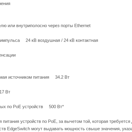
нения
 или внутриполосно через порты Ethernet
 импульса 24 кВ воздушная / 24 кВ контактная
енсации
мая источником питания 34.2 Вт
17 Вт
мых по PoE устройств 500 Вт*
 питания устройств по PoE, за вычетом той, которая требуется
ств EdgeSwitch могут выдавать мощность свыше значения, указа