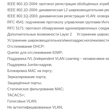
IEEE 802.1D-2004: протокол регистрации обобщённых атриб
IEEE 802.1D-2004: динамическая L2 широковещательная рег
IEEE 802.1Q-2003: динамическая регистрация VLAN: оговорк
RFC 4541: подчинение протоколу управления группами Инт
RFC 5171: протокол обнаружения однонаправленных соеди
Дополнительные возможности Layer 2 Устранение широко
Устранение широковещательного/многоадресного/неизвестн
Отслеживание DHCP;
Querier для отслеживания IGMP;
Поддержка IVL (Independent VLAN Learning – независимое 
Поддержка Jumbo-кадров;
Блокировка MAC на порту;
Зеркалирование порта;
Защищённые порты;
Статическое фильтрование МАС;
TACACS+;
Голосовые VLAN;
Не аутентифицированные VLAN;