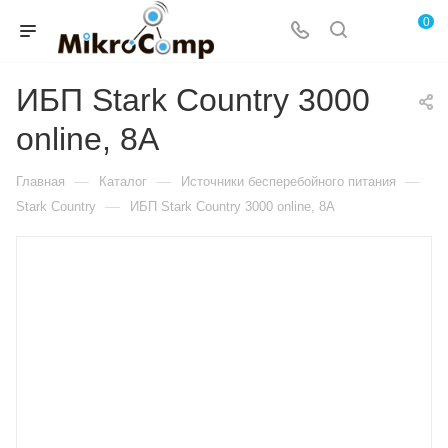
0
ИБП Stark Country 3000
online, 8А
—
—
—
Главная
Каталог
Источники бесперебойного питания
—
Stark Country
ИБП Stark Country 3000 online, 8А