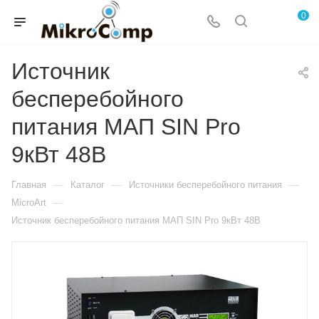
0
Источник
бесперебойного
питания МАП SIN Pro
9кВт 48В
—
—
—
Главная
Каталог
Источники бесперебойного питания
—
MicroArt
Источник бесперебойного питания МАП SIN Pro 9кВт 48В