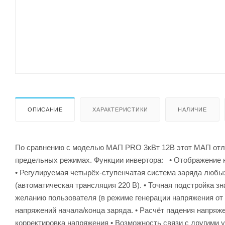
ОПИСАНИЕ
ХАРАКТЕРИСТИКИ
НАЛИЧИЕ
По сравнению с моделью МАП PRO 3кВт 12В этот МАП отли
предельных режимах. Функции инвертора: • Отображение н
• Регулируемая четырёх-ступенчатая система заряда любы
(автоматическая трансляция 220 В). • Точная подстройка з
желанию пользователя (в режиме генерации напряжения от 
напряжений начала/конца заряда. • Расчёт падения напряж
корректировка напряжения • Возможность связи с другими 