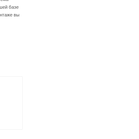
шей базе
онтаже вы