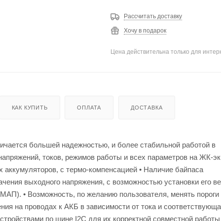
Рассчитать доставку
Хочу в подарок
Цена действительна только для интерн
КАК КУПИТЬ
ОПЛАТА
ДОСТАВКА
чается большей надежностью, и более стабильной работой в
апряжений, токов, режимов работы и всех параметров на ЖК-эк
х аккумуляторов, с термо-компенсацией • Наличие байпаса
начения выходного напряжения, с возможностью установки его в
МАП). • Возможность, по желанию пользователя, менять пороги
ения на проводах к АКБ в зависимости от тока и соответствующ
устройствами по шине I2C для их корректной совместной работы