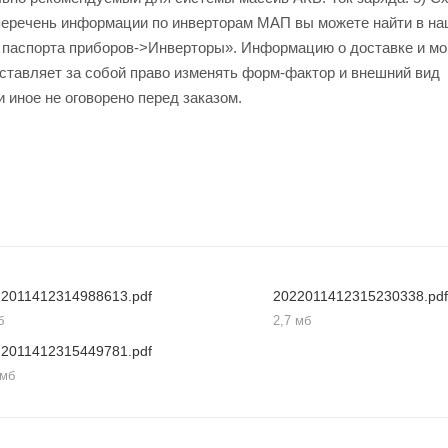
перечень информации по инверторам МАП вы можете найти в на
 паспорта приборов->Инверторы». Информацию о доставке и м
ставляет за собой право изменять форм-фактор и внешний вид
ли иное не оговорено перед заказом.
22011412314988613.pdf
2022011412315230338.pdf
б
2,7 мб
22011412315449781.pdf
 мб