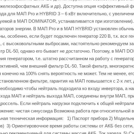
елезофосфатных АКБ и др). Доступна опция «эффективный фил
да для МАП Pro и HYBRID 3 – 6 кВт включительно, с увеличен
ьзуемой в МАП DOMINATOR, устанавливается при изготовлении)
раторов энергии. В МАП Pro и в МАП HYBRID установлен обычн
ы, особенно, если будет подключен генератор 220 В, т.к. все г
, с высоковольтными выбросами, настоятельно рекомендуем за
тр DL-50, однако его бывает не достаточно. Поэтому, в МАП 
я генератором, т.е. штатно рассчитанном на работу с генерато
ктивней, чем внешний фильтр DL-50. Такой фильтр, многократн
 конечно на 100% снять вероятность не может. Тем не менее, ег
тановленном фильтре, гарантия на МАП повышается с 2-х лет, д
еобходимо чтобы нейтраль подходила ко входу инвертора, а на
 входа МАП и нейтраль выхода МАП, соединены внутри МАП, пр
дроссель. Если нейтраль нагрузки подключить к общей нейтрал
жение: чистая синусоида Возможна работа при относительной 
льная техническая информация: 1) Паспорт прибора 2) Модельн
в) 3) Ориентировочное время работы системы от АКБ без сети,
льно рекомендуемый для системы массив АКБ. Ток заряда. 5) С