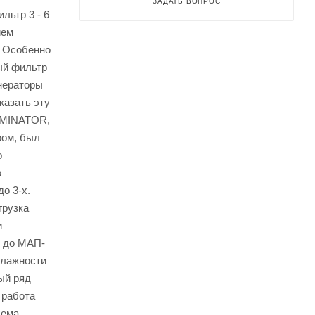
ЗАДАТЬ ВОПРОС
ьтр 3 - 6
ием
. Особенно
ый фильтр
енераторы
казать эту
DOMINATOR,
ром, был
о
о
о 3-х.
грузка
и
и до МАП-
влажности
ый ряд
 работа
хема