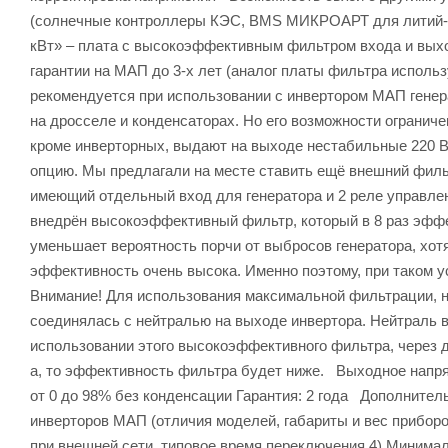
(солнечные контроллеры КЭС, BMS МИКРОАРТ для литий-ж
кВт» – плата с высокоэффективным фильтром входа и выхо
гарантии на МАП до 3-х лет (аналог платы фильтра испол
рекомендуется при использовании с инвертором МАП гене
на дросселе и конденсаторах. Но его возможности ограничен
кроме инверторных, выдают на выходе нестабильные 220 В
опцию. Мы предлагали на месте ставить ещё внешний филь
имеющий отдельный вход для генератора и 2 реле управлени
внедрён высокоэффективный фильтр, который в 8 раз эффе
уменьшает вероятность порчи от выбросов генератора, хотя
эффективность очень высока. Именно поэтому, при таком ус
Внимание! Для использования максимальной фильтрации, н
соединялась с нейтралью на выходе инвертора. Нейтраль
использовании этого высокоэффективного фильтра, через 
а, то эффективность фильтра будет ниже. Выходное напря
от 0 до 98% без конденсации Гарантия: 2 года Дополните
инверторов МАП (отличия моделей, габариты и вес приборо
при внешней сети, типовое время переключения 4) Минима