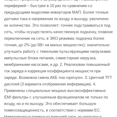
периферией – быстрее в 10 раз по сравнению со
предыдущими моделями инверторов МАП. Более точные
датчики тока и напряжения по входу и выходу, увеличено
их количество. Это позволяет: точнее подстраиваться под
сеть, чтобы осуществлять качественную подкачку, плавное
переключение на сеть; в ЭКО режимах подкачка более
точная, до 2% (до 5Вт на малых мощностях); значительно
улучшить работу с тяжелыми пульсирующими нагрузками:
импульсные блоки питания, симисторная нагрузка,
мембранными насосами, и др. 2. Реализован повышенный
ток заряда и коррекция коэффициента мощности при
заряде. Возможна смена АКБ «на горячую». 3. Цветной TFT
дисплей (3 варианта отображения информации). 4.
Применены специальные мощные высокоэффективные
EMI фильтры с улучшенным функционалом не только по
входу, но и по выходу. Это обеспечивает большую
помехозащищенность, в соответствии с нормами ЕС.
Нивелируются помехи из внешней сети, из нагрузки и