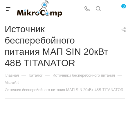
0
Источник
бесперебойного
питания МАП SIN 20кВт
48В TITANATOR
—
—
—
Главная
Каталог
Источники бесперебойного питания
—
MicroArt
Источник бесперебойного питания МАП SIN 20кВт 48В TITANATOR