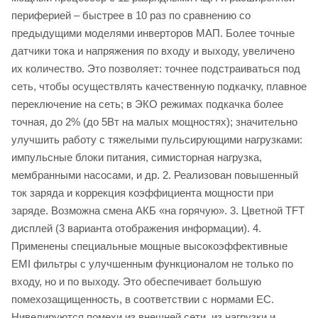
периферией – быстрее в 10 раз по сравнению со
предыдущими моделями инверторов МАП. Более точные
датчики тока и напряжения по входу и выходу, увеличено
их количество. Это позволяет: точнее подстраиваться под
сеть, чтобы осуществлять качественную подкачку, плавное
переключение на сеть; в ЭКО режимах подкачка более
точная, до 2% (до 5Вт на малых мощностях); значительно
улучшить работу с тяжелыми пульсирующими нагрузками:
импульсные блоки питания, симисторная нагрузка,
мембранными насосами, и др. 2. Реализован повышенный
ток заряда и коррекция коэффициента мощности при
заряде. Возможна смена АКБ «на горячую». 3. Цветной TFT
дисплей (3 варианта отображения информации). 4.
Применены специальные мощные высокоэффективные
EMI фильтры с улучшенным функционалом не только по
входу, но и по выходу. Это обеспечивает большую
помехозащищенность, в соответствии с нормами ЕС.
Нивелируются помехи из внешней сети, из нагрузки и