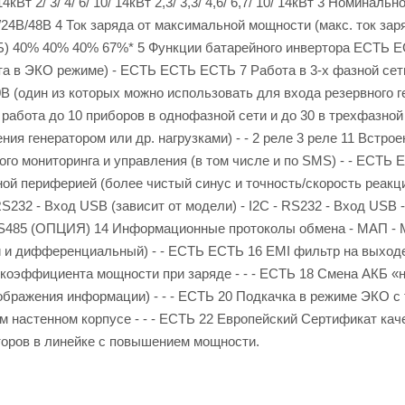
/ 14кВт 2/ 3/ 4/ 6/ 10/ 14кВт 2,3/ 3,3/ 4,6/ 6,7/ 10/ 14кВт 3 Номинальн
24В/48В 4 Ток заряда от максимальной мощности (макс. ток зар
Б) 40% 40% 40% 67%* 5 Функции батарейного инвертора ЕСТЬ 
ота в ЭКО режиме) - ЕСТЬ ЕСТЬ ЕСТЬ 7 Работа в 3-х фазной сет
 (один из которых можно использовать для входа резервного г
бота до 10 приборов в однофазной сети и до 30 в трехфазной 
ия генератором или др. нагрузками) - - 2 реле 3 реле 11 Встро
го мониторинга и управления (в том числе и по SMS) - - ЕСТЬ 
периферией (более чистый синус и точность/скорость реакций)
32 - Вход USB (зависит от модели) - I2C - RS232 - Вход USB - 
- RS485 (ОПЦИЯ) 14 Информационные протоколы обмена - МАП - 
 и дифференциальный) - - ЕСТЬ ЕСТЬ 16 EMI фильтр на выход
 коэффициента мощности при заряде - - - ЕСТЬ 18 Смена АКБ «
тображения информации) - - - ЕСТЬ 20 Подкачка в режиме ЭКО с
м настенном корпусе - - - ЕСТЬ 22 Европейский Сертификат кач
торов в линейке с повышением мощности.