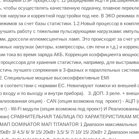
щный DSP процессор с 12 разрядными АЦП и расширенной
ть, чтобы осуществлять качественную подкачку, плавное перекл
ипов нагрузки и корректной подстройки под нее. В ЭКО режимах п
ежимов за счет базы статистики. 1.2.Новый процессор в компле
лучшить работу с тяжелыми пульсирующими нагрузками: импул
ами, дроссели иллюмесцентных ламп. Это происходит за счет у
ных нагрузках (моторы, компрессоры, свч печи и т.д.) и коррек
ии тока во время заряда АКБ. Коррекция коэффициента мощнос
 процессора для хранения статистики, например, для выстраив
достичь лучшего сопряжения в 3-фазных и параллельных систем
 2. Специальные мощные высокоэффективные EMI
 соответствии с нормами ЕС. Невилируют помехи из внешней с
о входу и по выходу и внутри прибора). 3. ДОП. 3 реле. + внеш
ализованная опция) - CAN (опция возможна под проект) - АЦП 
кт) - Wi-Fi модули (опция возможна под проект) И Реализованн
еализован) СРАВНИТЕЛЬНАЯ ТАБЛИЦА ПО ХАРАКТЕРИСТИКАМ 
АП DOMINATOR МАП TITANATOR 1 Диапазон максимальных
5/ 20кВт 3/ 4,5/ 6/ 9/ 15/ 20кВт 3,5/ 5/ 7/ 10/ 15/ 20кВт 2 Диапазон н