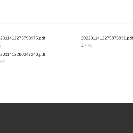
22011412275793975.pdf
2022011412275876831.pdf
б
2,7 мб
22011412280047240.pdf
 мб