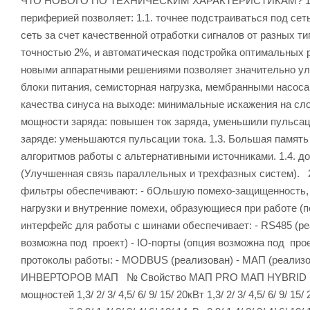
ЧТО НОВОГО ПО ТЕХНИЧЕСКИМ ХАРАКТЕРИСТИКАМ? 1. Мо
периферией позволяет: 1.1. точнее подстраиваться под се
сеть за счет качественной отработки сигналов от разных т
точностью 2%, и автоматическая подстройка оптимальных р
новыми аппаратными решениями позволяет значительно у
блоки питания, семисторная нагрузка, мембранными насос
качества синуса на выходе: минимальные искажения на слож
мощности заряда: повышен ток заряда, уменьшили пульсац
заряде: уменьшаются пульсации тока. 1.3. Большая память
алгоритмов работы с альтернативными источниками. 1.4. 
(Улучшенная связь параллельных и трехфазных систем).
фильтры обеспечивают: - бОльшую помехо-защищенность, в
нагрузки и внутренние помехи, образующиеся при работе (п
интерфейс для работы с шинами обеспечивает: - RS485 (ре
возможна под проект) - IO-порты (опция возможна под прое
протоколы работы: - MODBUS (реализован) - МАП (р
ИНВЕРТОРОВ МАП № Свойство МАП PRO МАП HYBRID М
мощностей 1,3/ 2/ 3/ 4,5/ 6/ 9/ 15/ 20кВт 1,3/ 2/ 3/ 4,5/ 6/ 9/ 1