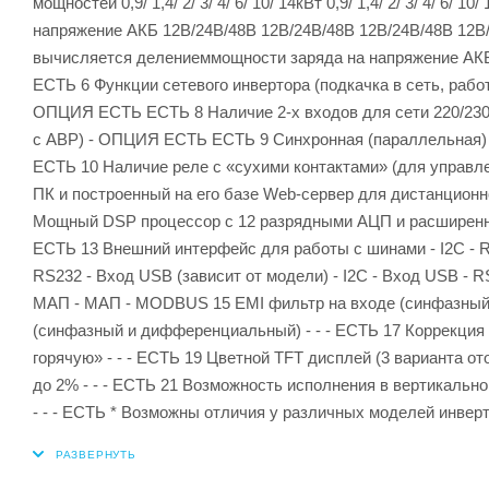
мощностей 0,9/ 1,4/ 2/ 3/ 4/ 6/ 10/ 14кВт 0,9/ 1,4/ 2/ 3/ 4/ 6/ 10
напряжение АКБ 12В/24В/48В 12В/24В/48В 12В/24В/48В 12В/
вычисляется делениеммощности заряда на напряжение АК
ЕСТЬ 6 Функции сетевого инвертора (подкачка в сеть, раб
ОПЦИЯ ЕСТЬ ЕСТЬ 8 Наличие 2-х входов для сети 220/230В
с АВР) - ОПЦИЯ ЕСТЬ ЕСТЬ 9 Синхронная (параллельная) ра
ЕСТЬ 10 Наличие реле с «сухими контактами» (для управлен
ПК и построенный на его базе Web-сервер для дистанционно
Мощный DSP процессор с 12 разрядными АЦП и расширенной 
ЕСТЬ 13 Внешний интерфейс для работы с шинами - I2C - RS2
RS232 - Вход USB (зависит от модели) - I2C - Вход USB 
МАП - МАП - MODBUS 15 EMI фильтр на входе (синфазный
(синфазный и дифференциальный) - - - ЕСТЬ 17 Коррекция
горячую» - - - ЕСТЬ 19 Цветной TFT дисплей (3 варианта о
до 2% - - - ЕСТЬ 21 Возможность исполнения в вертикально
- - - ЕСТЬ * Возможны отличия у различных моделей инвер