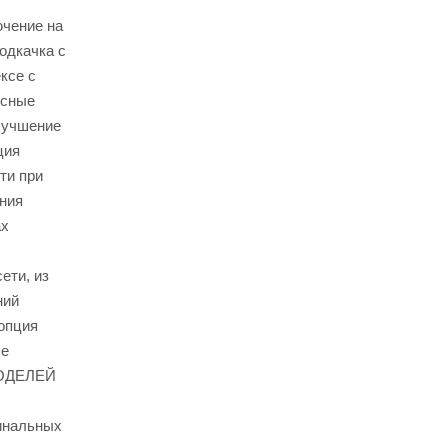
ючение на
одкачка с
ксе с
ьсные
лучшение
ция
ти при
ания
ах
ети, из
ний
(опция
ые
МОДЕЛЕЙ
оминальных