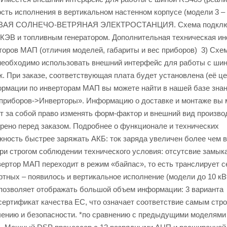
ть исполнения в вертикальном настенном корпусе (модели 3 – 9
ЕТЕВАЯ СОЛНЕЧО-ВЕТРЯНАЯ ЭЛЕКТРОСТАНЦИЯ. Схема подкл
КЭВ и топливным генератором. Дополнительная техническая и
торов МАП (отличия моделей, габариты и вес приборов) 3) Схе
необходимо использовать внешний интерфейс для работы с ши
 При заказе, соответствующая плата будет установлена (её це
формации по инверторам МАП вы можете найти в нашей базе знан
приборов->Инверторы». Информацию о доставке и монтаже вы 
т за собой право изменять форм-фактор и внешний вид произв
орено перед заказом. Подробнее о функционале и технических
ть быстрее заряжать АКБ: ток заряда увеличен более чем в
ри строгом соблюдении технического условия: отсутсвие замык
ертор МАП переходит в режим «байпас», то есть транслирует с
тных – появилось и вертикальное исполнение (модели до 10 кВт
позволяет отображать большой объем информации: 3 варианта
ертификат качества ЕС, что означает соответствие самым стр
чению и безопасности. *по сравнению с предыдущими моделями