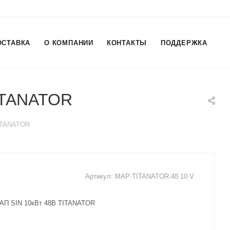
ОСТАВКА
О КОМПАНИИ
КОНТАКТЫ
ПОДДЕРЖКА
TITANATOR
TITANATOR
Артикул:
MAP·TITANATOR·48·10·V
МАП SIN 10кВт 48В TITANATOR