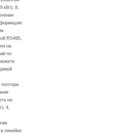
 кВт). 8.
ючения
нформация:
ма
ной RS485,
на на
ий по
можете
одимой
 полтора
ания
еть на
). 4.
огим
 в линейке