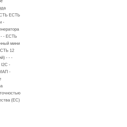
ое
яда
ЕСТЬ ЕСТЬ
и -
енератора
- - ЕСТЬ
енный мини
ЕСТЬ 12
 - - -
I2C -
МАП -
е
на
 точностью
ества (ЕС)