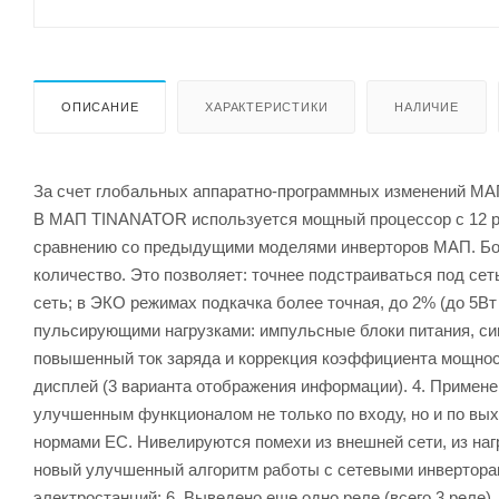
ОПИСАНИЕ
ХАРАКТЕРИСТИКИ
НАЛИЧИЕ
За счет глобальных аппаратно-программных изменений МА
В МАП TINANATOR используется мощный процессор с 12 ра
сравнению со предыдущими моделями инверторов МАП. Боле
количество. Это позволяет: точнее подстраиваться под се
сеть; в ЭКО режимах подкачка более точная, до 2% (до 5В
пульсирующими нагрузками: импульсные блоки питания, сим
повышенный ток заряда и коррекция коэффициента мощност
дисплей (3 варианта отображения информации). 4. Прим
улучшенным функционалом не только по входу, но и по вы
нормами ЕС. Нивелируются помехи из внешней сети, из наг
новый улучшенный алгоритм работы с сетевыми инвертора
электростанций; 6. Выведено еще одно реле (всего 3 реле