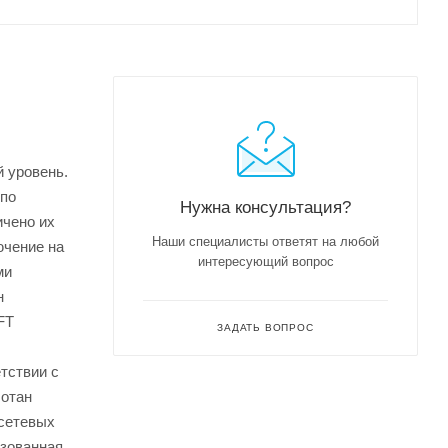
 уровень.
 по
Нужна консультация?
ичено их
Наши специалисты ответят на любой
ючение на
интересующий вопрос
ми
н
FT
ЗАДАТЬ ВОПРОС
тствии с
ботан
-сетевых
изованная