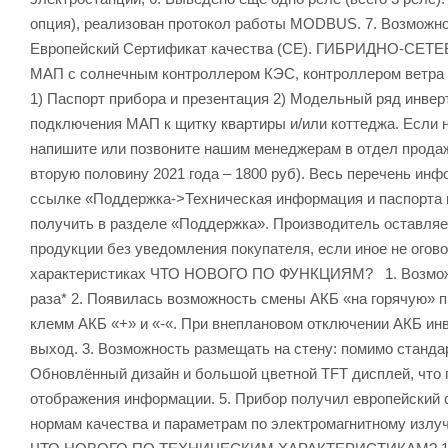
опция), реализован протокол работы MODBUS. 7. Возможнос
Европейский Сертификат качества (СЕ). ГИБРИДНО-С
МАП с солнечным контроллером КЭС, контроллером ветра 
1) Паспорт прибора и презентация 2) Модельный ряд инвер
подключения МАП к щитку квартиры и/или коттеджа. Если 
напишите или позвоните нашим менеджерам в отдел продаж.
вторую половину 2021 года – 1800 руб). Весь перечень ин
ссылке «Поддержка->Техническая информация и паспорта 
получить в разделе «Поддержка». Производитель оставляе
продукции без уведомления покупателя, если иное не огов
характеристиках ЧТО НОВОГО ПО ФУНКЦИЯМ? 1. Возможнос
раза* 2. Появилась возможность смены АКБ «на горячую» п
клемм АКБ «+» и «-«. При внеплановом отключении АКБ инв
выход. 3. Возможность размещать на стену: помимо стандар
Обновлённый дизайн и большой цветной TFT дисплей, что 
отображения информации. 5. Прибор получил европейский с
нормам качества и параметрам по электромагнитному излу