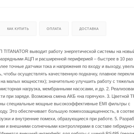
КАК КУПИТЬ
ОПЛАТА
ДОСТАВКА
П TITANATOR выводит работу энергетической системы на новый
зрядными АЦП и расширенной периферией – быстрее в 10 раз
е точные датчики тока и напряжения по входу и выходу, увел
ть, чтобы осуществлять качественную подкачку, плавное перекл
т на малых мощностях); значительно улучшить работу с тяжелы
исторная нагрузка, мембранными насосами, и др. 2. Реализова
и при заряде. Возможна смена АКБ «на горячую». 3. Цветной T
енены специальные мощные высокоэффективные EMI фильтры с
ходу. Это обеспечивает большую помехозащищенность, в соотве
рузки и внутренние помехи, образующиеся при работе. 5. Разра
ми и внешними солнечными контроллерами в составе гибридно
). Имеется внешний интерфейс для работы с шиной RS485 (реал