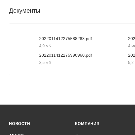
Документы
2022011412275588263.pdf
20
4,9 мб
4 м
2022011412275990960.pdf
20
2,5 мб
5,2
НОВОСТИ
КОМПАНИЯ