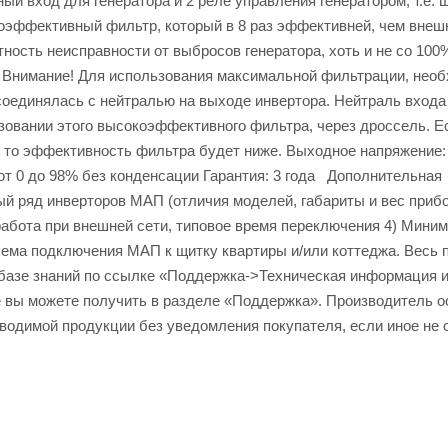
 вход для генератора и 2 реле управления генератором, т.е. 
коэффективный фильтр, который в 8 раз эффективней, чем внеш
ность неисправности от выбросов генератора, хоть и не со 100
а. Внимание! Для использования максимальной фильтрации, нео
 соединялась с нейтралью на выходе инвертора. Нейтраль вход
овании этого высокоэффективного фильтра, через дроссель. Е
, то эффективность фильтра будет ниже. Выходное напряжение:
от 0 до 98% без конденсации Гарантия: 3 года Дополнительная
й ряд инверторов МАП (отличия моделей, габариты и вес прибо
работа при внешней сети, типовое время переключения 4) Мини
хема подключения МАП к щитку квартиры и/или коттеджа. Весь 
базе знаний по ссылке «Поддержка->Техническая информация и
 вы можете получить в разделе «Поддержка». Производитель о
водимой продукции без уведомления покупателя, если иное не 