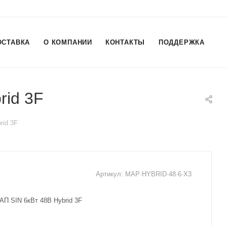
ОСТАВКА
О КОМПАНИИ
КОНТАКТЫ
ПОДДЕРЖКА
rid 3F
rid 3F
Артикул:
MAP·HYBRID·48·6·X3
АП SIN 6кВт 48В Hybrid 3F