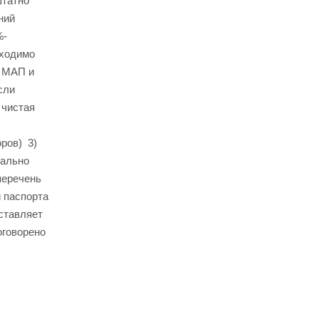
штатно
ний
%-
бходимо
а МАП и
сли
 чистая
ров) 3)
мально
перечень
 паспорта
ставляет
оговорено