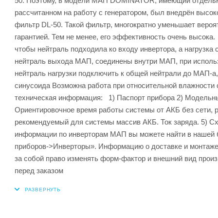
50. Поэтому, в модели МАП DOMINATOR, имеющий отдельный
рассчитанном на работу с генератором, был внедрён высо
фильтр DL-50. Такой фильтр, многократно уменьшает вероят
гарантией. Тем не менее, его эффективность очень высок
чтобы нейтраль подходила ко входу инвертора, а нагрузка
нейтраль выхода МАП, соединены внутри МАП, при использ
нейтраль нагрузки подключить к общей нейтрали до МАП-а
синусоида Возможна работа при относительной влажности 
техническая информация: 1) Паспорт прибора 2) Модельны
Ориентировочное время работы системы от АКБ без сети, 
рекомендуемый для системы массив АКБ. Ток заряда. 5) С
информации по инверторам МАП вы можете найти в нашей 
приборов->Инверторы». Информацию о доставке и монтаже
за собой право изменять форм-фактор и внешний вид произ
перед заказом