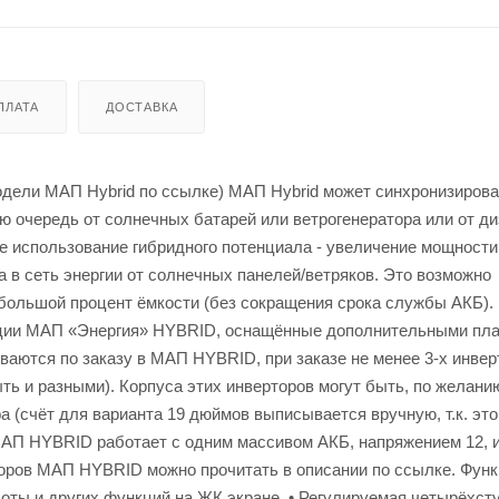
ПЛАТА
ДОСТАВКА
дели МАП Hybrid по ссылке) МАП Hybrid может синхронизирова
ю очередь от солнечных батарей или ветрогенератора или от ди
ое использование гибридного потенциала - увеличение мощности
 в сеть энергии от солнечных панелей/ветряков. Это возможно
ебольшой процент ёмкости (без сокращения срока службы АКБ).
икации МАП «Энергия» HYBRID, оснащённые дополнительными пл
аются по заказу в МАП HYBRID, при заказе не менее 3-х инвер
ть и разными). Корпуса этих инверторов могут быть, по желани
а (счёт для варианта 19 дюймов выписывается вручную, т.к. это
МАП HYBRID работает с одним массивом АКБ, напряжением 12, и
торов МАП HYBRID можно прочитать в описании по ссылке. Фун
оты и других функций на ЖК экране. • Регулируемая четырёхст