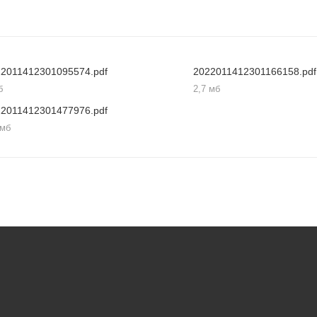
22011412301095574.pdf
2022011412301166158.pdf
б
2,7 мб
22011412301477976.pdf
 мб