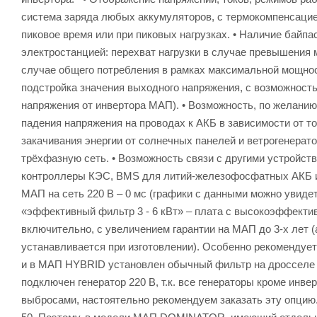
система заряда любых аккумуляторов, с термокомпенсацие
пиковое время или при пиковых нагрузках. • Наличие байпас
электростанцией: перехват нагрузки в случае превышения 
случае общего потребления в рамках максимальной мощност
подстройка значения выходного напряжения, с возможность
напряжения от инвертора МАП). • Возможность, по желанию 
падения напряжения на проводах к АКБ в зависимости от т
закачивания энергии от солнечных панелей и ветрогенерат
трёхфазную сеть. • Возможность связи с другими устройст
контроллеры КЭС, BMS для литий-железофосфатных АКБ и д
МАП на сеть 220 В – 0 мс (графики с данными можно увиде
«эффективный фильтр 3 - 6 кВт» – плата с высокоэффекти
включительно, с увеличением гарантии на МАП до 3-х ле
устанавливается при изготовлении). Особенно рекомендует
и в МАП HYBRID установлен обычный фильтр на дросселе и
подключен генератор 220 В, т.к. все генераторы кроме ин
выбросами, настоятельно рекомендуем заказать эту опцию