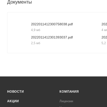
Документы
2022011412300758038.pdf
20
4,9 мб
4 м
2022011412301393037.pdf
20
2,5 мб
5,2
НОВОСТИ
КОМПАНИЯ
АКЦИИ
Лицензии