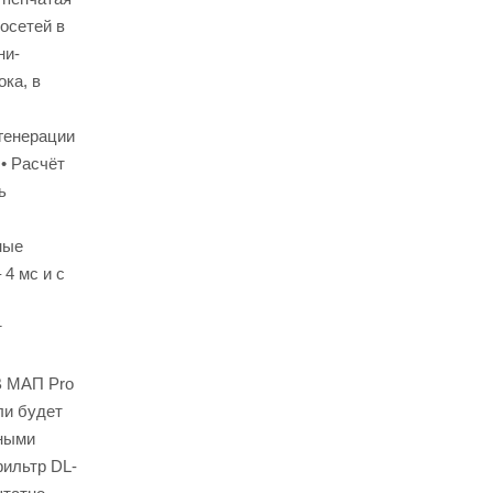
осетей в
ни-
ка, в
генерации
• Расчёт
ь
ные
4 мс и с
т
В МАП Pro
ли будет
тными
фильтр DL-