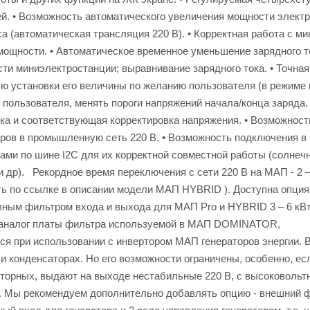
й. • Возможность автоматического увеличения мощности электр
а (автоматическая трансляция 220 В). • Корректная работа с ми
мощности. • Автоматическое временное уменьшение зарядного то
и миниэлектростанции; выравнивание зарядного тока. • Точная
ю установки его величины по желанию пользователя (в режиме 
пользователя, менять пороги напряжений начала/конца заряда. 
ока и соответствующая корректировка напряжения. • Возможност
оров в промышленную сеть 220 В. • Возможность подключения в
вами по шине I2C для их корректной совместной работы (солнеч
р). Рекордное время переключения с сети 220 В на МАП - 2 – 
ть по ссылке в описании модели МАП HYBRID ). Доступна опция
вным фильтром входа и выхода для МАП Pro и HYBRID 3 – 6 кВ
т (аналог платы фильтра используемой в МАП DOMINATOR,
ся при использовании с инвертором МАП генераторов энергии. 
 конденсаторах. Но его возможности ограничены, особенно, ес
верторных, выдают на выходе нестабильные 220 В, с высоковоль
. Мы рекомендуем дополнительно добавлять опцию - внешний 