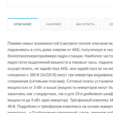
ОПИСАНИЕ
НАЛИЧИЕ
КАК КУПИТЬ
О
Помимо новых возможностей (смотрите полное описание мо
подкачивать в сеть дома энергию от АКБ, полученную в сво
бензо/газогенератора/микро-гидро-станции. Наиболее част
недостатке выделенной мощности в пиковые часы, подкачка
осуществлять, не задействуя АКБ, или задействуя их на н
синхронно с 380 В (3х220 В) могут три инвертора модиф
сопряжения (сетевыми платами). Сетевые платы устанавлив
мощностью от 3 кВт и выше (мощности инверторов могут бы
заказчика, как стандартные, так и для 19-и дюймового шкаф
мощности до 9 кВт один инвертор). Трёхфазный комплекс 
48 В. Подробнее о трёхфазном комплексе на основе инвер
инвертора: • Отображение напряжений, токов, режимов раб