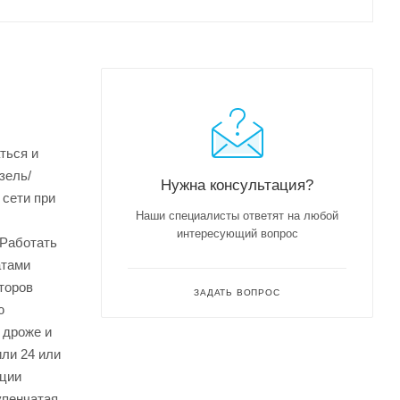
ться и
зель/
Нужна консультация?
 сети при
Наши специалисты ответят на любой
интересующий вопрос
 Работать
атами
торов
ЗАДАТЬ ВОПРОС
ю
 дроже и
ли 24 или
кции
упенчатая