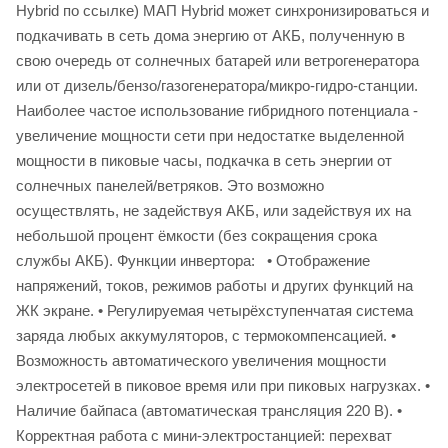
Hybrid по ссылке) МАП Hybrid может синхронизироваться и
подкачивать в сеть дома энергию от АКБ, полученную в
свою очередь от солнечных батарей или ветрогенератора
или от дизель/бензо/газогенератора/микро-гидро-станции.
Наиболее частое использование гибридного потенциала -
увеличение мощности сети при недостатке выделенной
мощности в пиковые часы, подкачка в сеть энергии от
солнечных панелей/ветряков. Это возможно
осуществлять, не задействуя АКБ, или задействуя их на
небольшой процент ёмкости (без сокращения срока
службы АКБ). Функции инвертора: • Отображение
напряжений, токов, режимов работы и других функций на
ЖК экране. • Регулируемая четырёхступенчатая система
заряда любых аккумуляторов, с термокомпенсацией. •
Возможность автоматического увеличения мощности
электросетей в пиковое время или при пиковых нагрузках. •
Наличие байпаса (автоматическая трансляция 220 В). •
Корректная работа с мини-электростанцией: перехват