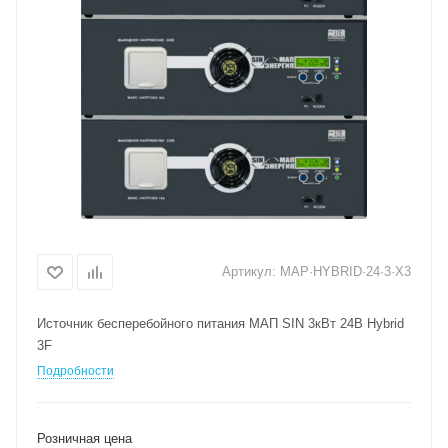
Артикул:
MAP·HYBRID·24·3·X3
Источник бесперебойного питания МАП SIN 3кВт 24В Hybrid
3F
Подробности
Розничная цена