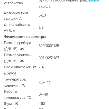
ручного выбора параметров;
график
устройство
заряда
Диапазон тока
5-10
зарядки, А
Длина кабеля к
1.3
АКБ, м
Физические параметры
Размер прибора
320*300*135
(Д*Ш*В), мм
Размер упаковки
391*325*187
(Д*Ш*В), мм
Вес с упаковкой, кг
7.4
Другое
Температура
-15-+55
хранения, °C
Рабочая
0-+40
температура, °C
Шум, dB
<60