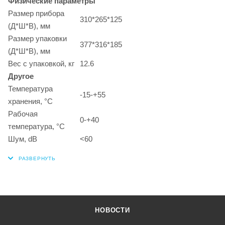
Физические параметры
Размер прибора
310*265*125
(Д*Ш*В), мм
Размер упаковки
377*316*185
(Д*Ш*В), мм
Вес с упаковкой, кг
12.6
Другое
Температура
-15-+55
хранения, °C
Рабочая
0-+40
температура, °C
Шум, dB
<60
НОВОСТИ