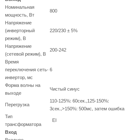
Номинальная
800
мощность, Вт
Напряжение
(инверторный
220/230 ± 5%
режим), В
Напряжение
200-242
(сетевой режим), В
Время
переключения сеть-
6
инвертор, мс
Форма волны на
Чистый синус
выходе
110-125%: 60сек.,125-150%:
Перегрузка
3сек.,>150%: 500мс, затем ошибка
Тип
EI
трансформатора
Вход
Входное